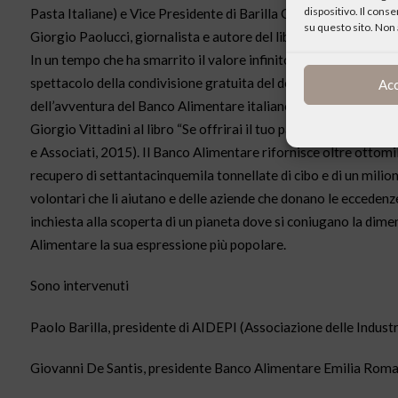
dispositivo. Il cons
Pasta Italiane) e Vice Presidente di Barilla G. & R. Fratelli 
su questo sito. Non 
Giorgio Paolucci, giornalista e autore del libro.
In un tempo che ha smarrito il valore infinito della persona con
spettacolo della condivisione gratuita del destino dei fratelli 
Ac
dell’avventura del Banco Alimentare italiano e ciò che lo ren
Giorgio Vittadini al libro “Se offrirai il tuo pane all’affamato. 
e Associati, 2015). Il Banco Alimentare rifornisce oltre ottomil
recupero di settantacinquemila tonnellate di cibo e di un milione c
volontari che li aiutano e delle aziende che donano le eccedenze:
inchiesta alla scoperta di un pianeta dove si coniugano la dimen
Alimentare la sua espressione più popolare.
Sono intervenuti
Paolo Barilla, presidente di AIDEPI (Associazione delle Industri
Giovanni De Santis, presidente Banco Alimentare Emilia Rom