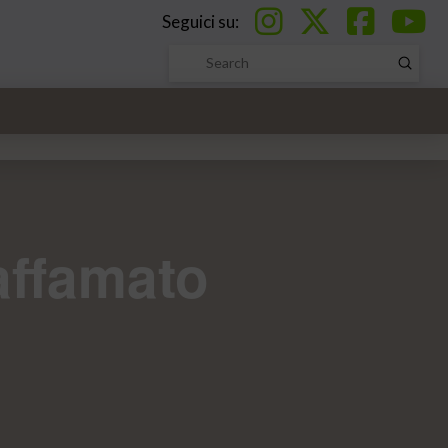
Seguici su:
Submi
Search
’affamato