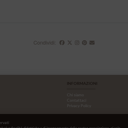
Condividi:
INFORMAZIONI
Chi siamo
Contattaci
Privacy Policy
ervati
sclusive finalità didattiche e di insegnamento della nostra associazione, al solo