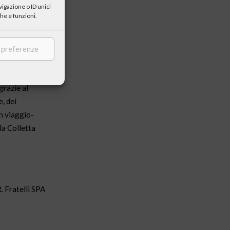
igazione o ID unici
e
he e funzioni.
 rinnovare lo
alore
e preferenze
fazione di
lucci (Guerini
grazie al
e, dei
un viaggio-
la Colletta
. Fratelli SPA