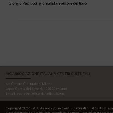
Giorgio Paolucci , giornalista e autore del libro
AIC ASSOCIAZIONE ITALIANA CENTRI CULTURALI
c/o Centro Culturale di Milano
Largo Corsia dei Servi 4, - 20122 Milano
E-mail:
segreteria@centriculturali.org
Copyright 2026 - AIC Associazione Centri Culturali - Tutti i diritti ris
Tutto il materiale qui pubblicato, riprodotto e diffuso viene utilizzato per le e