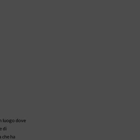
 un luogo dove
e di
a che ha