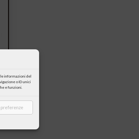
le informazioni del
igazione o ID unici
he e funzioni.
e preferenze