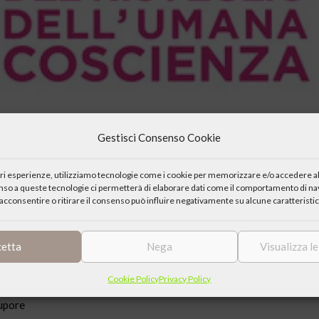
Gestisci Consenso Cookie
iori esperienze, utilizziamo tecnologie come i cookie per memorizzare e/o accedere al
enso a queste tecnologie ci permetterà di elaborare dati come il comportamento di nav
acconsentire o ritirare il consenso può influire negativamente su alcune caratteristic
cetta
Nega
Visualizza l
, Edizioni di Pagina
Cookie Policy
Privacy Policy
tupore