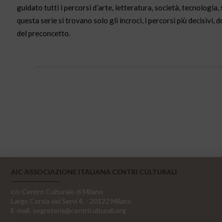
guidato tutti i percorsi d’arte, letteratura, società, tecnologia,
questa serie si trovano solo gli incroci, i percorsi più decisivi, 
del preconcetto.
AIC ASSOCIAZIONE ITALIANA CENTRI CULTURALI
c/o Centro Culturale di Milano
Largo Corsia dei Servi 4, - 20122 Milano
E-mail:
segreteria@centriculturali.org