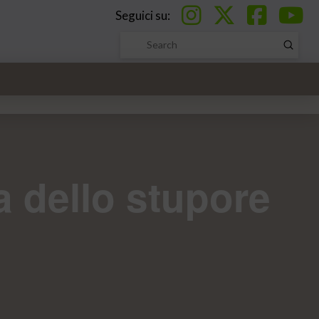
Seguici su:
Submi
Search
a dello stupore