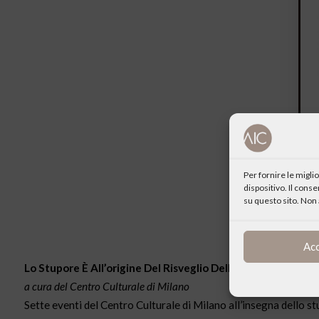
Per fornire le migl
dispositivo. Il cons
su questo sito. Non 
Ac
Lo Stupore È All’origine Del Risveglio Dell’umana Coscienza
a cura del Centro Culturale di Milano
Sette eventi del Centro Culturale di Milano all’insegna dello s