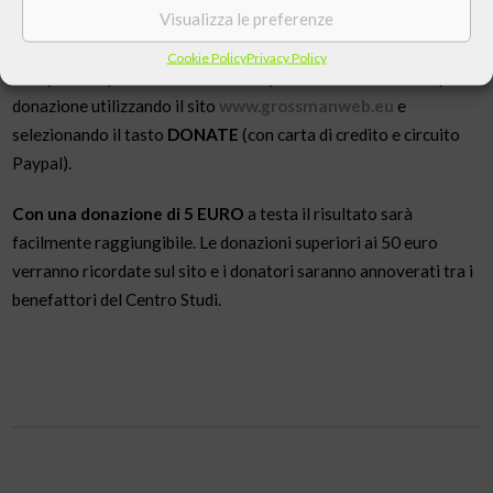
Visualizza le preferenze
fondamentale per la comprensione dell’oggi.
Cookie Policy
Privacy Policy
Per questo è possibile sostenere l’opera mediante una semplice
donazione utilizzando il sito
www.grossmanweb.eu
e
selezionando il tasto
DONATE
(con carta di credito e circuito
Paypal).
Con una donazione di 5 EURO
a testa il risultato sarà
facilmente raggiungibile. Le donazioni superiori ai 50 euro
verranno ricordate sul sito e i donatori saranno annoverati tra i
benefattori del Centro Studi.