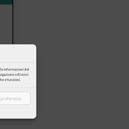
le informazioni del
igazione o ID unici
he e funzioni.
e preferenze