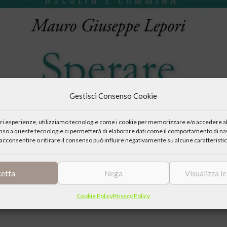
Gestisci Consenso Cookie
iori esperienze, utilizziamo tecnologie come i cookie per memorizzare e/o accedere al
enso a queste tecnologie ci permetterà di elaborare dati come il comportamento di nav
acconsentire o ritirare il consenso può influire negativamente su alcune caratteristic
cetta
Nega
Visualizza l
Cookie Policy
Privacy Policy