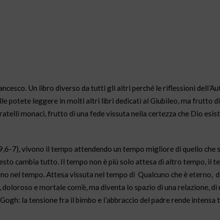
esco. Un libro diverso da tutti gli altri perché le riflessioni dell’Au
 potete leggere in molti altri libri dedicati al Giubileo, ma frutto d
fratelli monaci, frutto di una fede vissuta nella certezza che Dio esiste
29,6-7), vivono il tempo attendendo un tempo migliore di quello che 
uesto cambia tutto. Il tempo non è più solo attesa di altro tempo, il 
erno nel tempo. Attesa vissuta nel tempo di
Qualcuno che è eterno,
d
 doloroso e mortale com’è, ma diventa lo spazio di una relazione, di 
 Gogh: la tensione fra il bimbo e l’abbraccio del padre rende intensa t