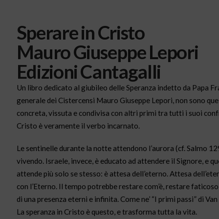
Sperare in Cristo
Mauro Giuseppe Lepori
Edizioni Cantagalli
Un libro dedicato al giubileo delle Speranza indetto da Papa Franc
generale dei Cistercensi Mauro Giuseppe Lepori, non sono quelle
concreta, vissuta e condivisa con altri primi tra tutti i suoi con
Cristo è veramente il verbo incarnato.
Le sentinelle durante la notte attendono l’aurora (cf. Salmo 1
vivendo. Israele, invece, è educato ad attendere il Signore, e q
attende più solo se stesso: è attesa dell’eterno. Attesa dell’et
con l’Eterno. Il tempo potrebbe restare com’è, restare faticoso,
di una presenza eterni e infinita. Come ne’ “I primi passi” di Van
La speranza in Cristo è questo, e trasforma tutta la vita.