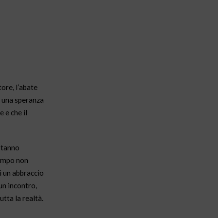
tore, l’abate
i una speranza
 e che il
stanno
tempo non
i un abbraccio
un incontro,
utta la realtà.