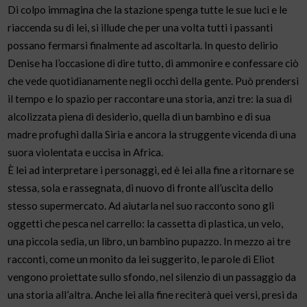
Di colpo immagina che la stazione spenga tutte le sue luci e le
riaccenda su di lei, si illude che per una volta tutti i passanti
possano fermarsi finalmente ad ascoltarla. In questo delirio
Denise ha l’occasione di dire tutto, di ammonire e confessare ciò
che vede quotidianamente negli occhi della gente. Può prendersi
il tempo e lo spazio per raccontare una storia, anzi tre: la sua di
alcolizzata piena di desiderio, quella di un bambino e di sua
madre profughi dalla Siria e ancora la struggente vicenda di una
suora violentata e uccisa in Africa.
È lei ad interpretare i personaggi, ed è lei alla fine a ritornare se
stessa, sola e rassegnata, di nuovo di fronte all’uscita dello
stesso supermercato. Ad aiutarla nel suo racconto sono gli
oggetti che pesca nel carrello: la cassetta di plastica, un velo,
una piccola sedia, un libro, un bambino pupazzo. In mezzo ai tre
racconti, come un monito da lei suggerito, le parole di Eliot
vengono proiettate sullo sfondo, nel silenzio di un passaggio da
una storia all’altra. Anche lei alla fine reciterà quei versi, presi da