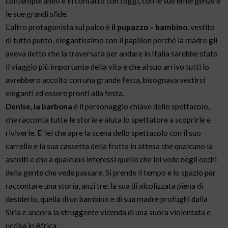
contemporaneo e in contatto con l’oggi, con le sue emergenze e
le sue grandi sfide.
L’altro protagonista sul palco è
il pupazzo – bambino
, vestito
di tutto punto, elegantissimo con il papillon perché la madre gli
aveva detto che la traversata per andare in Italia sarebbe stato
il viaggio più importante della vita e che al suo arrivo tutti lo
avrebbero accolto con una grande festa, bisognava vestirsi
eleganti ed essere pronti alla festa.
Denise, la barbona
è il personaggio chiave dello spettacolo,
che racconta tutte le storie e aiuta lo spettatore a scoprirle e
riviverle. E’ lei che apre la scena dello spettacolo con il suo
carrello e la sua cassetta della frutta in attesa che qualcuno la
ascolti e che a qualcuno interessi quello che lei vede negli occhi
della gente che vede passare. Si prende il tempo e lo spazio per
raccontare una storia, anzi tre: la sua di alcolizzata piena di
desiderio, quella di un bambino e di sua madre profughi dalla
Siria e ancora la struggente vicenda di una suora violentata e
uccisa in Africa.