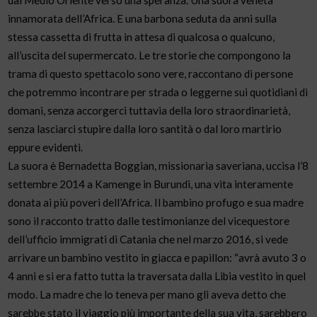
dal Medio Oriente verso una speranza. Una suora veneta
innamorata dell’Africa. E una barbona seduta da anni sulla
stessa cassetta di frutta in attesa di qualcosa o qualcuno,
all’uscita del supermercato. Le tre storie che compongono la
trama di questo spettacolo sono vere, raccontano di persone
che potremmo incontrare per strada o leggerne sui quotidiani di
domani, senza accorgerci tuttavia della loro straordinarietà,
senza lasciarci stupire dalla loro santità o dal loro martirio
eppure evidenti.
La suora è Bernadetta Boggian, missionaria saveriana, uccisa l’8
settembre 2014 a Kamenge in Burundi, una vita interamente
donata ai più poveri dell’Africa. Il bambino profugo e sua madre
sono il racconto tratto dalle testimonianze del vicequestore
dell’ufficio immigrati di Catania che nel marzo 2016, si vede
arrivare un bambino vestito in giacca e papillon: “avrà avuto 3 o
4 anni e si era fatto tutta la traversata dalla Libia vestito in quel
modo. La madre che lo teneva per mano gli aveva detto che
sarebbe stato il viaggio più importante della sua vita, sarebbero