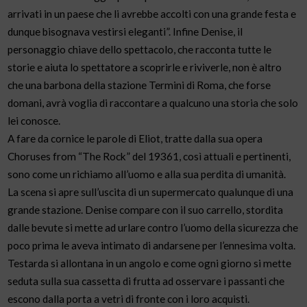
arrivati in un paese che li avrebbe accolti con una grande festa e
dunque bisognava vestirsi eleganti”. Infine Denise, il
personaggio chiave dello spettacolo, che racconta tutte le
storie e aiuta lo spettatore a scoprirle e riviverle, non è altro
che una barbona della stazione Termini di Roma, che forse
domani, avrà voglia di raccontare a qualcuno una storia che solo
lei conosce.
A fare da cornice le parole di Eliot, tratte dalla sua opera
Choruses from “The Rock” del 19361, così attuali e pertinenti,
sono come un richiamo all’uomo e alla sua perdita di umanità.
La scena si apre sull’uscita di un supermercato qualunque di una
grande stazione. Denise compare con il suo carrello, stordita
dalle bevute si mette ad urlare contro l’uomo della sicurezza che
poco prima le aveva intimato di andarsene per l’ennesima volta.
Testarda si allontana in un angolo e come ogni giorno si mette
seduta sulla sua cassetta di frutta ad osservare i passanti che
escono dalla porta a vetri di fronte con i loro acquisti.