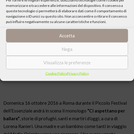
memorizzare e/o accedere alle informazioni del dispositivo. Il consenso a
queste tecnologie ci permetterà di elaborare dati come il comportamento di
navigazione o ID unici su questo sito. Non acconsentire o ritirare il consenso
può influire negativamente su alcune caratteristiche e funzioni.
Accetta
Nega
Visualizza le preferenze
Cookie Policy
Privacy Policy
Domenica 16 ottobre 2016 a Roma durante il Piccolo Festival
dell’Essenziale andrà in scena il monologo
“Ci aspettano per
ballare”
, storie di profughi, santi e martiri d’oggi, a cura di
Lorena Ranieri. Una madre e un bambino come tanti in viaggio