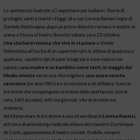
Lo spettacolo teatrale «Ci aspettano per ballare». Storie di
profughi, santi e martiri d’oggi, di e con Lorena Ranieri regia di
Daniele Bentivegna, dopo un primo debutto romano è andato in
scena a Stresa al teatro Rosmini sabato sera 22 ottobre.
Una clochard romana che vive in stazione
e chiede
l’elemosina all’uscita di un supermercato in attesa di qualcosa o
qualcuno, «quattro tipi di pane integrale e a me manco me
saluta»,
una madre e un bambino come tanti, in viaggio dal
Medio oriente
verso una vita migliore,
una suora veneta
saveriana
che ama l’Africa e la missione a lei affidata. Sono le
tre storie che compongono la trama dello spettacolo, storie
vere, fatti accaduti, letti sui giornali, vite di eroiche ma
ordinarie.
Ad interpretare le tre donne è una straordinaria
Lorena Ranieri
,
attrice e drammaturga teatrale allieva del maestro Dominique
de Fazio, appassionata di teatro sociale, fruibile, sempre