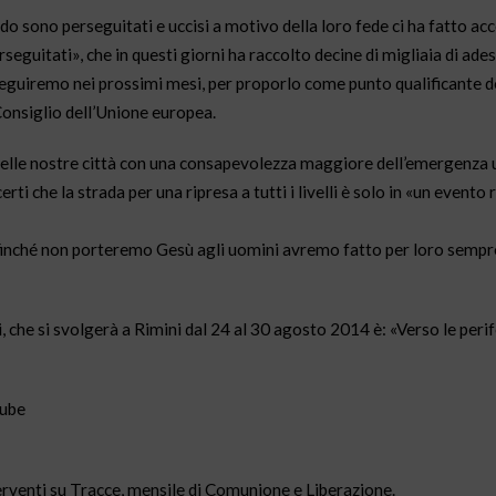
do sono perseguitati e uccisi a motivo della loro fede ci ha fatto acc
rseguitati», che in questi giorni ha raccolto decine di migliaia di ade
oseguiremo nei prossimi mesi, per proporlo come punto qualificante d
onsiglio dell’Unione europea.
 nelle nostre città con una consapevolezza maggiore dell’emergenza
ti che la strada per una ripresa a tutti i livelli è solo in «un evento 
finché non porteremo Gesù agli uomini avremo fatto per loro sempr
, che si svolgerà a Rimini dal 24 al 30 agosto 2014 è: «Verso le perif
tube
erventi su Tracce, mensile di Comunione e Liberazione.