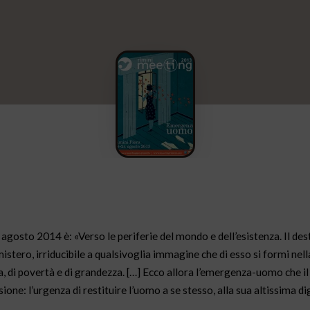
0 agosto 2014 è: «Verso le periferie del mondo e dell’esistenza. Il de
tero, irriducibile a qualsivoglia immagine che di esso si formi nella
a, di povertà e di grandezza. […] Ecco allora l’emergenza-uomo che i
sione: l’urgenza di restituire l’uomo a se stesso, alla sua altissima di