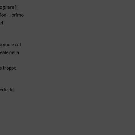
ogliere il
sioni – primo
el
 uomo e col
reale nella
e troppo
erie del