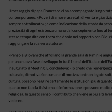
Il messaggio di papa Francesco ci ha accompagnato lungo tutt
contemporaneo: «Poveri di amore, assetati di verità e giustizi
sempre sottolineato»; e come indicazione della strada da percorr
preziosità di ogni esistenza umana dal concepimento fino al te
stesso tempo dire con forza che è solo nel rapporto con Dio, ci
raggiungere la sua vera statura».
«Penso ai giovani che affollano la grande sala di Rimini e augur
per una nuova fase di sviluppo in tutti i sensi dell’Italia e de
inaugurato il Meeting. E concludeva: «Io credo che l’emergenza
culturale, di motivazioni umane, di motivazioni non legate solt
cultura, possono reagire certamente le istituzioni più di quanto
quanto non faccia il sistema di informazione e possono molto c
religiosa. In questo senso il contributo che viene ai più alti liv
vedere».
Tanti che sono venuti al Meeting sono stati colpiti dalla serietà