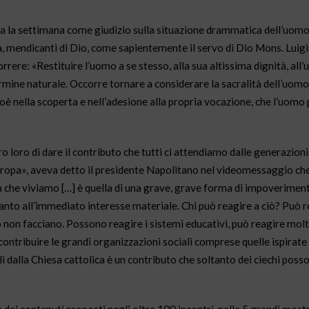
a la settimana come giudizio sulla situazione drammatica dell’uom
a, mendicanti di Dio, come sapientemente il servo di Dio Mons. Luigi
ere: «Restituire l’uomo a se stesso, alla sua altissima dignità, all’u
rmine naturale. Occorre tornare a considerare la sacralità dell’uomo
oè nella scoperta e nell’adesione alla propria vocazione, che l’uomo
o loro di dare il contributo che tutti ci attendiamo dalle generazioni
ll’Europa», aveva detto il presidente Napolitano nel videomessaggio ch
 che viviamo […] è quella di una grave, grave forma di impoverimento
anto all’immediato interesse materiale. Chi può reagire a ciò? Può r
 non facciano. Possono reagire i sistemi educativi, può reagire molto
ontribuire le grandi organizzazioni sociali comprese quelle ispirate
elli dalla Chiesa cattolica è un contributo che soltanto dei ciechi pos
 dei contenuti proposti negli oltre 100 incontri, nelle 5 grandi mostr