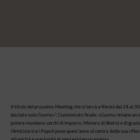
Il titolo del prossimo Meeting che si terrà a Rimini dal 24 al 3
lasciato solo l’uomo»”. Comunicato finale: «L’uomo rimane un mis
potere mondano cerchi di imporre. Mistero di libertà e di grazi
l’Amicizia tra i Popoli pone quest’anno al centro della sua rifles
all’unicità e preziosità di ogni esistenza umana».