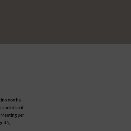
stino non ha
 società e il
l Meeting per
gnità,