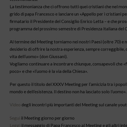
La testimonianza che ci offrono tutti quei cristiani che nel mon
grido di papa Francesco e lanciare un «Appello per i cristiani pe
firmatario il Presidente del Consiglio Enrico Letta – e che pr
programma del prossimo semestre di Presidenza italiana del C
Al termine del Meeting torniamo nei nostri Paesi (oltre 70) e
desiderio di offrire la nostra esperienza, sempre correggibile, cer
vita dell’uomo» (don Giussani).
Vogliamo continuare a incontrare chiunque, consapevoli che «
poco» e che «l’uomo è la via della Chiesa».
Per questo il titolo del XXXV Meeting per l’amicizia tra i popoli
mondo e dell’esistenza. Il destino non ha lasciato solo l’uomo».
Video
degli incontri più importanti del Meeting sul canale you
Segui
il Meeting giorno per giorno
Leggi
il messaggio di Papa Francesco al Meeting e gli altri int