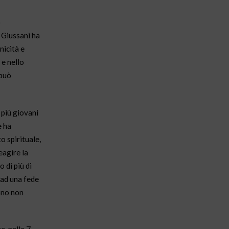
o
 Giussani ha
nicità e
 e nello
 può
 più giovani
e ha
 spirituale,
eagire la
 di più di
 ad una fede
sono non
e, nelle 7