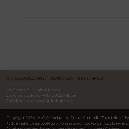
AIC ASSOCIAZIONE ITALIANA CENTRI CULTURALI
c/o Centro Culturale di Milano
Largo Corsia dei Servi 4, - 20122 Milano
E-mail:
segreteria@centriculturali.org
Copyright 2026 - AIC Associazione Centri Culturali - Tutti i diritti ris
Tutto il materiale qui pubblicato, riprodotto e diffuso viene utilizzato per le e
fine di suscitare una discussione, una critica e comunque una riflessione.