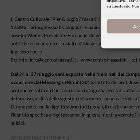
dispositivo. Il cons
su questo sito. Non 
Il Centro Culturale “Pier Giorgio Frassati” in collaborazione c
Ac
17.30 a Torino,
presso il Campus L. Einaudi (Lungodora Siena 1
Joseph Weiler,
Presidente European University Institute-Fiesole
politiche ed economico-sociali dell’Università di Torino e intr
Ingresso libero
Per info: info@centrofrassati.it – www.centrofrassati.it – te
Dal 24 al 27 maggio sarà esposta nella main hall del campus
occasione del Meeting di Rimini 2015.
Le foto del prof. Jos
profonda e fatta da Dio. Con la sua fotografia cerca di catturare 
del sorriso, al di là dello sguardo della mente, penetra e indica
Da una parte, nella dignità siamo tutti uguali, il re e il suo ser
l’identità specifica a ogni persona. In questa mostra vedrete il
unicità.
ANTEPRIMA DEI PANNELLI