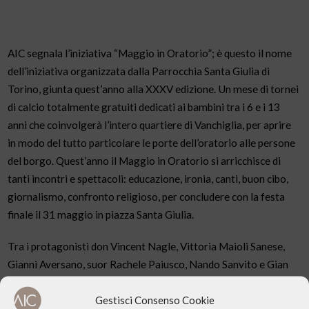
AIC segnala l’iniziativa “Maggio in Oratorio”; è questo il nome
dell’iniziativa organizzata dalla Parrocchia Santa Giulia di
Torino, giunta quest’anno alla XXXV edizione. Un mese di tornei
di calcio totalmente gratuiti dedicati ai bambini tra i 6 e i 13
anni che coinvolgerà l’intero quartiere di Vanchiglia, per aprire
in modo del tutto particolare le porte dell’oratorio alle persone
del borgo. Quest’anno il Maggio in Oratorio si arricchisce di
tanti incontri e spettacoli: educazione, ironia, canti, buon cibo,
giornalismo, confronto religioso, per concludere con la festa
finale il 31 maggio in piazza Santa Giulia.
Tra i protagonisti don Vincent Nagle, Vittoria Maioli Sanese,
Gianni Aversano, suor Rachele Paiusco, Nando Sanvito e Gian
Maria Zaccone.
Gestisci Consenso Cookie