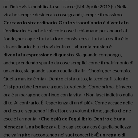
nell’intervista pubblicata su Tracce (N.4, Aprile 2013): «Nella
vita ho sempre desiderato cose grandi, sempre il massimo.
Cercavo lo straordinario. Ora lo straordinario è diventato
l’ordinario.
E anche le piccole cose ti chiamano per andarci al
fondo, per capire tutta la loro consistenza. Tutta la realtà è lo
straordinario. E tu ci vivi dentro»… «
La mia musica è
diventata espressione di questo
. Sia quando compongo,
anche prendendo spunto da cose semplici come il matrimonio di
un amico, sia quando suono quella di altri. Chopin, per esempio.
Quella musica è mia». Dentro ci sta tutto, la tecnica, il talento.
Ci si potrebbe fermare a questo, volendo. Come prima. E invece
ora è un paragone continuo con la vita: «Non lasci indietro nulla
di te. Al contrario. È l’esperienza di un di più». Come accade nelle
orchestre, seguendo il direttore su volumi, ritmo, quello che ne
esce è l’armonia: «
Che è più dell’equilibrio. Dentro c’è una
pienezza. Una bellezza»
. E lo capisce ora cos’è quella bellezza
che va in giro raccontando nei suoi concerti: «
È un regalo di