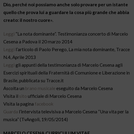
Dio, perché noi possiamo anche solo provare per un istante
quello che prova lui a guardare la cosa più grande che abbia
creato: il nostro cuore
».
Leggi
“La nota dominante”. Testimonianza concerto di Marcelo
Cesena a Padova il 20 marzo 2014
Leggi
l’articolo di Paolo Perego, La mia nota dominante, Tracce
N.4, Aprile 2013
Leggi
gli appunti della testimonianza di Marcelo Cesena agli
Esercizi spirituali della Fraternità di Comunione e Liberazione in
Brasile, pubblicata su Tracce.it
Ascolta un
brano musicale
eseguito da Marcelo Cesena
Visita il
sito
ufficiale di Marcelo Cesena
Visita la pagina
facebook
Guarda
l’intervista televisiva a Marcelo Cesena “Una vita per la
musica” (TvAngoli, 19/05/2014)
MARCELO CESENA CURRICULUM VITAE