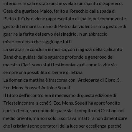
interiore. In sala è stato anche svelato un dipinto di Supereco:
Gesù che guarisce Malco, ferito all’orecchio dalla spada di
Pietro. Il Cristo viene rappresentato di spalle, nel commovente
gesto di fermare la mano di Pietro dal violentissimo gesto, e di
guarire la ferita del servo del sinedrio, in un abbraccio
misericordioso che raggiunge tutti.
La serata si è conclusa in musica, con i ragazzi della Calicanto
Band che, guidati dallo sguardo profondo e generoso del
maestro Clari, sono stati testimonianza di come la vita sia
sempre una possibilità di bene e di letizia.
La domenica mattina è trascorsa con l’Arcieparca di Cipro, S.
Ecc. Mons. Youssef Antoine Soueif.
Il titolo dell’incontro era il medesimo di questa edizione di
TriesteIncontra, sicché S. Ecc. Mons. Soueif ha approfondito
questo tema, raccontando quale sia il compito dei Cristiani nel
medio oriente, ma non solo. Esortava, infatti, a non dimenticare
che i cristiani sono portatori della luce per eccellenza, perché