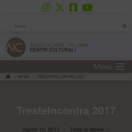
Sub
Search
Menù
HOME
NEWS
TRESTEINCONTRA 2017
>
>
TresteIncontra 2017
Aprile 10, 2017
Tutte le News