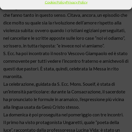
Cookie Policy
Privacy Policy
Ha ringraziato l’Italia e in particolare gli enti caritatevoli italiani
che fanno tanto in questo senso. Citava, ancora, un episodio che
dice molto su quale sia la rivoluzione dell’amore rispetto alla
violenza subita: ovvero quando i cristiani egiziani perseguitati,
nel cancellare le scritte apposte sulle loro case “noi vi odiamo”,
scrissero, in tutta risposta: “e invece noi vi amiamo”.
S. Ecc. ha poi incontrato il nostro Vescovo Giampaolo ed è stato
commovente per tutti vedere l’incontro fraterno e amichevoli di
questi due pastori. È stata, quindi, celebrata la Messa in rito
maronita.
La celebrazione, guidata da S. Ecc. Mons. Soueif, è stata di
un’intensità particolare: durante la Consacrazione, il sacerdote
ha pronunciato le formule in aramaico, l’espressione più vicina
alla lingua usata da Gesù Cristo stesso.
La domenica è poi proseguita nel pomeriggio con tre incontri.
Il primo ha visto protagonista Ungaretti, quale “poeta della
luce”, raccontato dalla professoressa Lucina Vida: è stato un