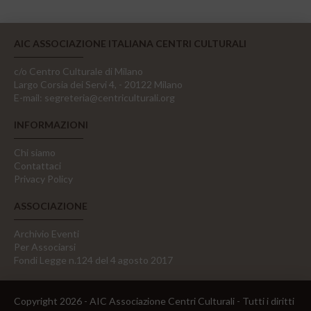
AIC ASSOCIAZIONE ITALIANA CENTRI CULTURALI
c/o Centro Culturale di Milano
Largo Corsia dei Servi 4, - 20122 Milano
E-mail:
segreteria@centriculturali.org
INFORMAZIONI
Chi siamo
Contattaci
Privacy Policy
ASSOCIAZIONE
Archivio Eventi
Per Associarsi
Fondi Legge n.124 del 4 agosto 2017
Copyright 2026 - AIC Associazione Centri Culturali - Tutti i diritti