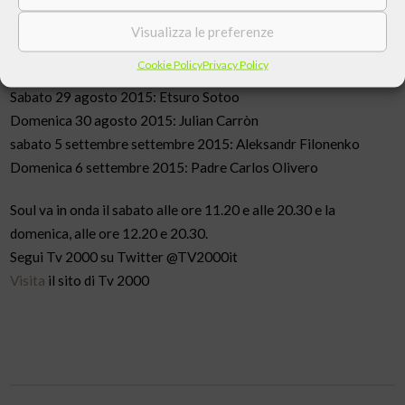
Le interviste andranno in onda nei seguenti giorni:
Visualizza le preferenze
Sabato 22 agosto 2015: Wael Farouq
Cookie Policy
Privacy Policy
Domenica 23 agosto 2015: abate Mauro Giuseppe Lepori
Sabato 29 agosto 2015: Etsuro Sotoo
Domenica 30 agosto 2015: Julian Carròn
sabato 5 settembre settembre 2015: Aleksandr Filonenko
Domenica 6 settembre 2015: Padre Carlos Olivero
Soul va in onda il sabato alle ore 11.20 e alle 20.30 e la
domenica, alle ore 12.20 e 20.30.
Segui Tv 2000 su Twitter @TV2000it
Visita
il sito di Tv 2000