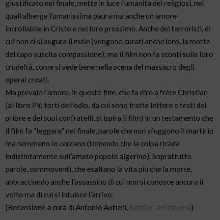
giustificato nel finale, mette in luce l’umanità dei religiosi, nei
quali alberga l’umanissima paura ma anche un amore
incrollabile in Cristo e nel loro prossimo. Anche dei terroristi, di
cui non ci si augura il male (vengono curati anche loro, la morte
del capo suscita compassione); ma il film non fa sconti sulla loro
crudeltà, come si vede bene nella scena del massacro degli
operai croati.
Ma prevale l’amore, in questo film, che fa dire a frère Christian
(al libro Più forti dell’odio, da cui sono tratte lettere e testi del
priore e dei suoi confratelli, si ispira il film) in un testamento che
il film fa “leggere” nel finale, parole che non sfuggono il martirio
ma nemmeno lo cercano (temendo che la colpa ricada
indistintamente sull’amato popolo algerino). Soprattutto
parole, commoventi, che esaltano la vita più che la morte,
abbracciando anche l’assassino di cui non si conosce ancora il
volto ma di cui si intuisce l’arrivo.
(Recensione a cura di Antonio Autieri,
Sentieri del cinema
)