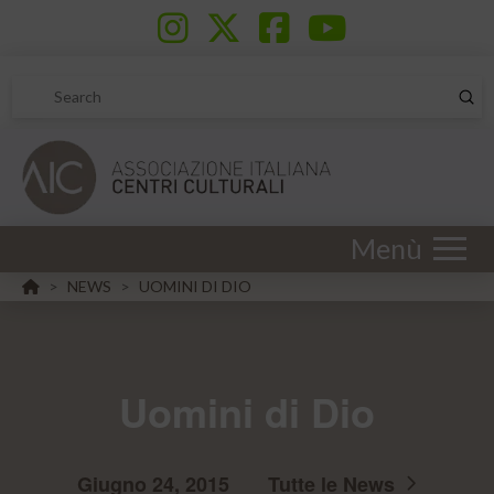
Sub
Search
Menù
HOME
NEWS
UOMINI DI DIO
>
>
Uomini di Dio
Giugno 24, 2015
Tutte le News