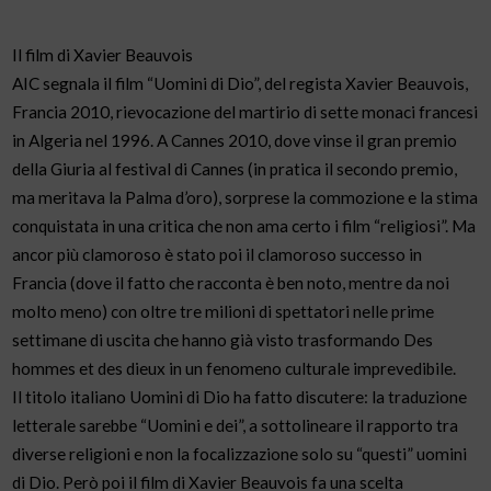
Il film di Xavier Beauvois
AIC segnala il film “Uomini di Dio”, del regista Xavier Beauvois,
Francia 2010, rievocazione del martirio di sette monaci francesi
in Algeria nel 1996. A Cannes 2010, dove vinse il gran premio
della Giuria al festival di Cannes (in pratica il secondo premio,
ma meritava la Palma d’oro), sorprese la commozione e la stima
conquistata in una critica che non ama certo i film “religiosi”. Ma
ancor più clamoroso è stato poi il clamoroso successo in
Francia (dove il fatto che racconta è ben noto, mentre da noi
molto meno) con oltre tre milioni di spettatori nelle prime
settimane di uscita che hanno già visto trasformando Des
hommes et des dieux in un fenomeno culturale imprevedibile.
Il titolo italiano Uomini di Dio ha fatto discutere: la traduzione
letterale sarebbe “Uomini e dei”, a sottolineare il rapporto tra
diverse religioni e non la focalizzazione solo su “questi” uomini
di Dio. Però poi il film di Xavier Beauvois fa una scelta