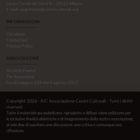
Largo Corsia dei Servi 4, - 20122 Milano
E-mail:
segreteria@centriculturali.org
INFORMAZIONI
Chi siamo
Contattaci
Privacy Policy
ASSOCIAZIONE
Archivio Eventi
Per Associarsi
Fondi Legge n.124 del 4 agosto 2017
Copyright 2026 - AIC Associazione Centri Culturali - Tutti i diritti
riservati
Tutto il materiale qui pubblicato, riprodotto e diffuso viene utilizzato per
le esclusive finalità didattiche e di insegnamento della nostra associazione,
al solo fine di suscitare una discussione, una critica e comunque una
riflessione.