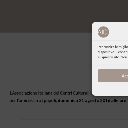
Per fornire le migl
dispositivo. Il cons
su questo sito. Non 
Ac
L’Associazione Italiana dei Centri Culturali invita tutti all’Ass
per l’amicizia tra i popoli,
domenica 21 agosto 2016 alle ore 