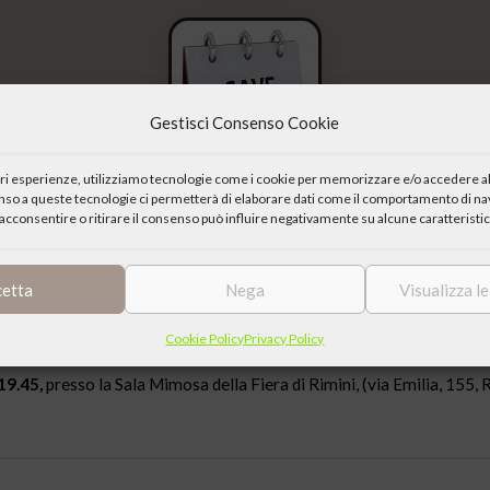
Gestisci Consenso Cookie
iori esperienze, utilizziamo tecnologie come i cookie per memorizzare e/o accedere al
enso a queste tecnologie ci permetterà di elaborare dati come il comportamento di nav
acconsentire o ritirare il consenso può influire negativamente su alcune caratteristic
cetta
Nega
Visualizza l
Cookie Policy
Privacy Policy
emblea annuale dei soci che si terrà all’interno della XXXVII Edizione
19.45,
presso la Sala Mimosa della Fiera di Rimini, (via Emilia, 155, R