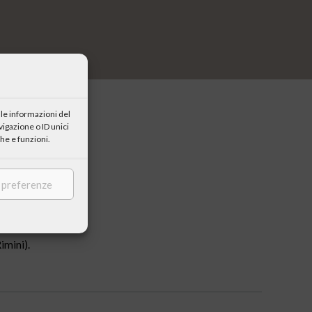
le informazioni del
igazione o ID unici
he e funzioni.
e preferenze
 del Meeting
imini).