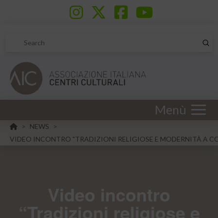
Sub
Search
Menù
HOME
NEWS
>
>
VIDEO INCONTRO "TRADIZIONI RELIGIOSE E MODERNITÀ A 
Video incontro
“Tradizioni religiose e