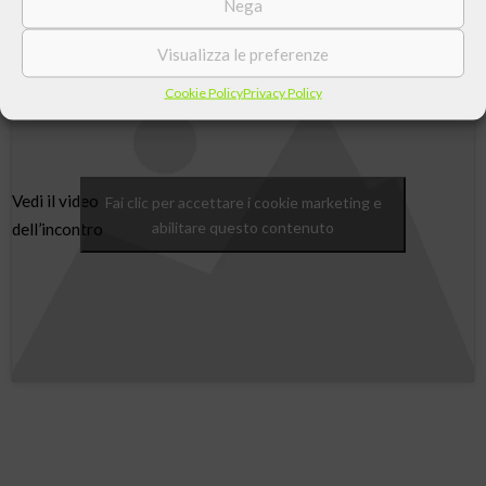
Nega
professore di Teologia all’Università Cattolica di Milano.
Visualizza le preferenze
Cookie Policy
Privacy Policy
Vedi il video
Fai clic per accettare i cookie marketing e
abilitare questo contenuto
dell’incontro