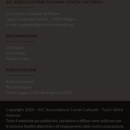
AIC ASSOCIAZIONE ITALIANA CENTRI CULTURALI
c/o Centro Culturale di Milano
Largo Corsia dei Servi 4, - 20122 Milano
E-mail:
segreteria@centriculturali.org
INFORMAZIONI
Chi siamo
Contattaci
Privacy Policy
ASSOCIAZIONE
Archivio Eventi
Per Associarsi
Fondi Legge n.124 del 4 agosto 2017
Copyright 2026 - AIC Associazione Centri Culturali - Tutti i diritti
riservati
Tutto il materiale qui pubblicato, riprodotto e diffuso viene utilizzato per
le esclusive finalità didattiche e di insegnamento della nostra associazione,