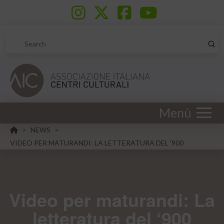
Sub
Search
Menù
HOME
NEWS
>
>
VIDEO PER MATURANDI: LA LETTERATURA DEL '900
Video per maturandi: La
letteratura del ‘900