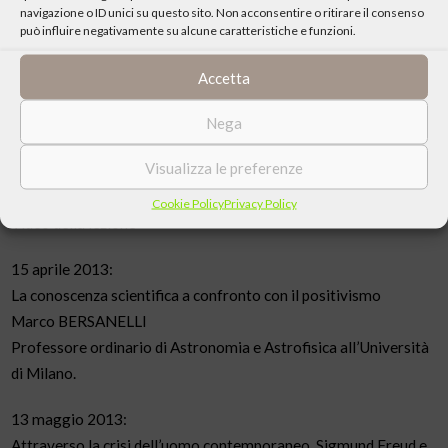
navigazione o ID unici su questo sito. Non acconsentire o ritirare il consenso
degli Studi di Firenze.
può influire negativamente su alcune caratteristiche e funzioni.
Video
della lezione
Accetta
18 marzo 2013:
I fiori del deserto nella letteratura del Novecento
Nega
Daniele GOMARASCA
Visualizza le preferenze
Preside del Liceo Scientifico al Collegio della Guastalla di
Monza.
Cookie Policy
Privacy Policy
Video della lezione
15 aprile 2013:
La conoscenza scientifica a confronto con il positivismo
Marco BERSANELLI
Professore ordinario di Astronomia e Astrofisica all’Università
di Milano.
13 maggio 2013:
Attraverso la crisi dell’uomo contemporaneo. Sigmund Freud e