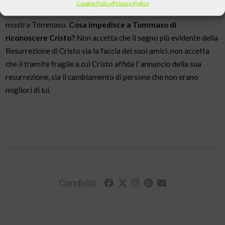
Cookie Policy
Privacy Policy
La terza limitazione della conoscenza di Cristo è quella che ci
mostra Tommaso.
Cosa impedisce a Tommaso di
riconoscere Cristo?
Non accetta che il segno più evidente della
Resurrezione di Cristo sia la faccia dei suoi amici, non accetta
che il tramite fragile a cui Cristo affida l’ annuncio della sua
resurrezione, sia il cambiamento di persone che non erano
migliori di lui.
Condividi: