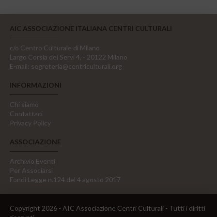
AIC ASSOCIAZIONE ITALIANA CENTRI CULTURALI
c/o Centro Culturale di Milano
Largo Corsia dei Servi 4, - 20122 Milano
E-mail:
segreteria@centriculturali.org
INFORMAZIONI
Chi siamo
Contattaci
Privacy Policy
ASSOCIAZIONE
Archivio Eventi
Per Associarsi
Fondi Legge n.124 del 4 agosto 2017
Copyright 2026 - AIC Associazione Centri Culturali - Tutti i diritti