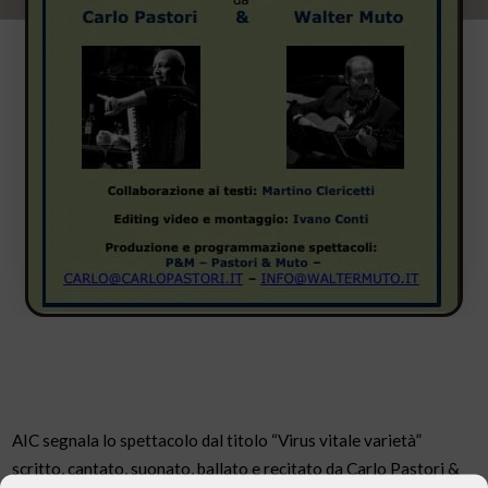
AIC segnala lo spettacolo dal titolo “Virus vitale varietà”
scritto, cantato, suonato, ballato e recitato da Carlo Pastori &