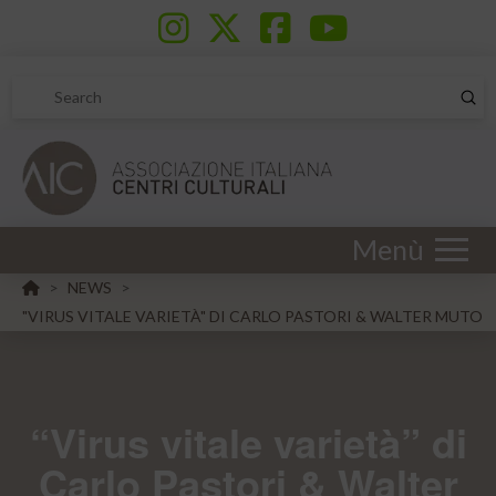
Sub
Search
Menù
HOME
NEWS
>
>
"VIRUS VITALE VARIETÀ" DI CARLO PASTORI & WALTER MUTO
“Virus vitale varietà” di
Carlo Pastori & Walter