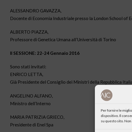
ALESSANDRO GAVAZZA,
Docente di Economia Industriale presso la London School of 
ALBERTO PIAZZA,
Professore di Genetica Umana all’Università di Torino
II SESSIONE: 22-24 Gennaio 2016
Sono stati invitati:
ENRICO LETTA,
Già Presidente del Consiglio dei Ministri della Repubblica Itali
ANGELINO ALFANO,
Ministro dell’Interno
Per fornire le migl
dispositivo. Il cons
MARIA PATRIZIA GRIECO,
su questo sito. Non 
Presidente di Enel Spa