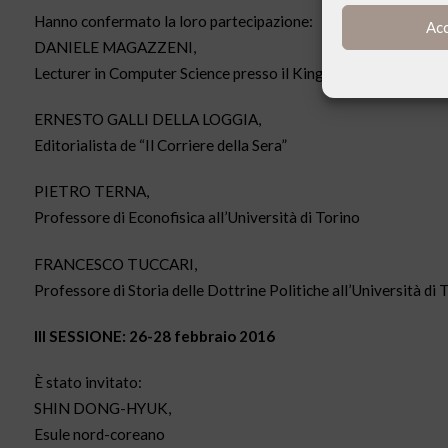
Hanno confermato la loro partecipazione:
Ac
DANIELE MAGAZZENI,
Lecturer in Computer Science presso il King’s College di Londra 
ERNESTO GALLI DELLA LOGGIA,
Editorialista de “Il Corriere della Sera”
PIETRO TERNA,
Professore di Econofisica all’Università di Torino
FRANCESCO TUCCARI,
Professore di Storia delle Dottrine Politiche all’Università di 
III SESSIONE: 26-28 febbraio 2016
È stato invitato:
SHIN DONG-HYUK,
Esule nord-coreano