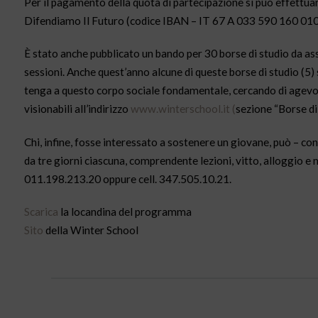
Per il pagamento della quota di partecipazione si può effettua
Difendiamo Il Futuro (codice IBAN – IT 67 A 033 590 160 0
È stato anche pubblicato un bando per 30 borse di studio da ass
sessioni. Anche quest’anno alcune di queste borse di studio (5)
tenga a questo corpo sociale fondamentale, cercando di agevol
visionabili all’indirizzo
www.winterschool.it (
sezione “Borse di 
Chi, infine, fosse interessato a sostenere un giovane, può – con 
da tre giorni ciascuna, comprendente lezioni, vitto, alloggio e 
011.198.213.20 oppure cell. 347.505.10.21.
Scarica
la locandina del programma
Sito
della Winter School