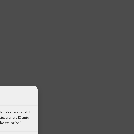
le informazioni del
igazione o ID unici
he e funzioni.