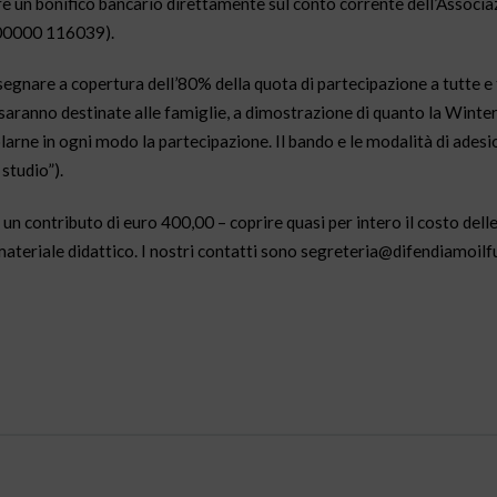
re un bonifico bancario direttamente sul conto corrente dell’Associa
100000 116039).
egnare a copertura dell’80% della quota di partecipazione a tutte e 
 saranno destinate alle famiglie, a dimostrazione di quanto la Winte
arne in ogni modo la partecipazione. Il bando e le modalità di ades
studio”).
un contributo di euro 400,00 – coprire quasi per intero il costo delle
materiale didattico. I nostri contatti sono segreteria@difendiamoilfut