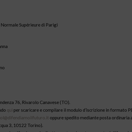
 Normale Supérieure di Parigi
anna
rmo
pendenza 76, Rivarolo Canavese (TO).
ando
qui
per scaricare e compilare il modulo d’iscrizione in formato 
ol@difendiamoilfuturo.it
oppure spedito mediante posta ordinaria a
cqua 3, 10122 Torino).