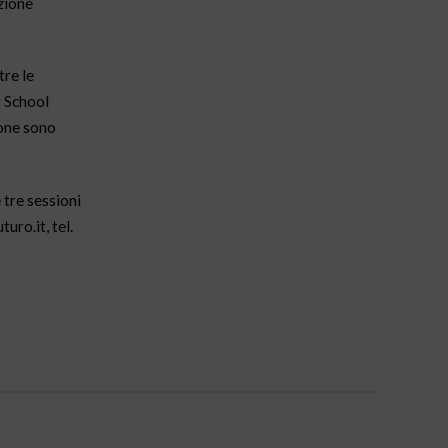
zione
tre le
r School
ione sono
 tre sessioni
uro.it, tel.