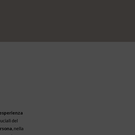
 esperienza
uciali del
ersona
, nella