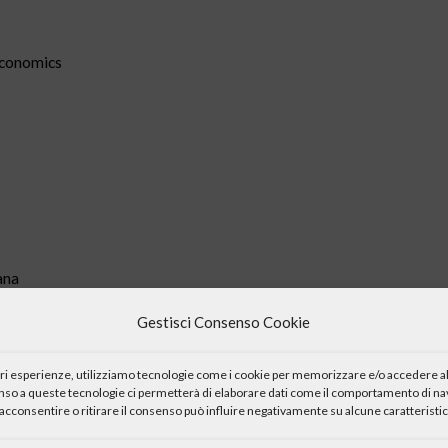
Economics
ana
Gestisci Consenso Cookie
iori esperienze, utilizziamo tecnologie come i cookie per memorizzare e/o accedere al
enso a queste tecnologie ci permetterà di elaborare dati come il comportamento di nav
acconsentire o ritirare il consenso può influire negativamente su alcune caratteristic