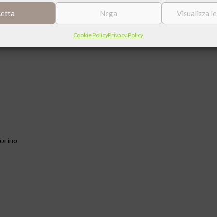
cetta
Nega
Visualizza l
ed esperto in intelligenza artificiale
Cookie Policy
Privacy Policy
Torino