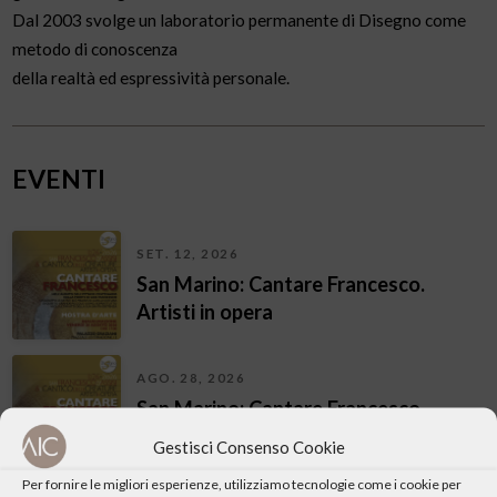
Dal 2003 svolge un laboratorio permanente di Disegno come
metodo di conoscenza
della realtà ed espressività personale.
EVENTI
SET. 12, 2026
San Marino: Cantare Francesco.
Artisti in opera
AGO. 28, 2026
San Marino: Cantare Francesco.
Artisti in opera
Gestisci Consenso Cookie
Per fornire le migliori esperienze, utilizziamo tecnologie come i cookie per