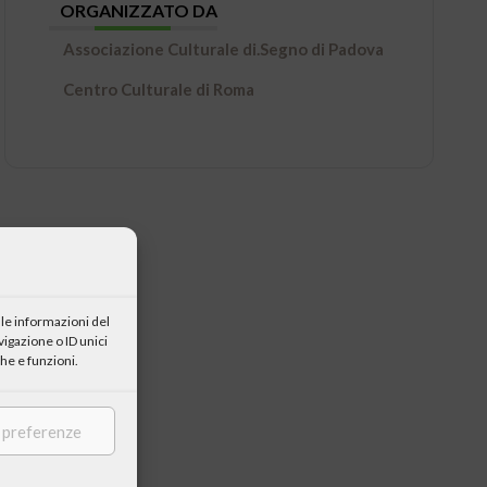
ORGANIZZATO DA
Associazione Culturale di.Segno di Padova
Centro Culturale di Roma
le informazioni del
igazione o ID unici
he e funzioni.
e preferenze