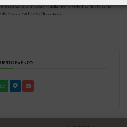
ell’Essenziale, con l’opening della mostra collettiva “L’arte come
 del Piccolo Festival dell’Essenziale.
QUESTO EVENTO
INFORMAZIONI