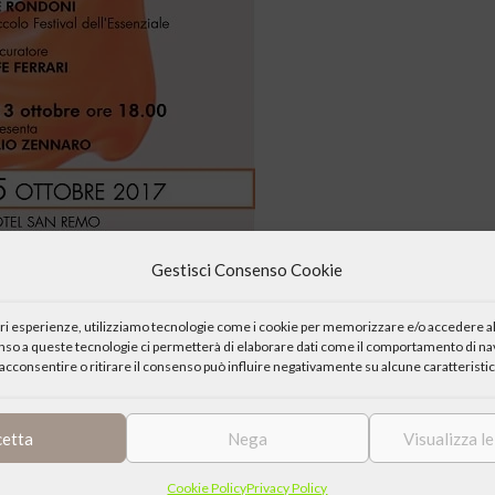
Gestisci Consenso Cookie
iori esperienze, utilizziamo tecnologie come i cookie per memorizzare e/o accedere al
enso a queste tecnologie ci permetterà di elaborare dati come il comportamento di nav
acconsentire o ritirare il consenso può influire negativamente su alcune caratteristic
cetta
Nega
Visualizza l
Cookie Policy
Privacy Policy