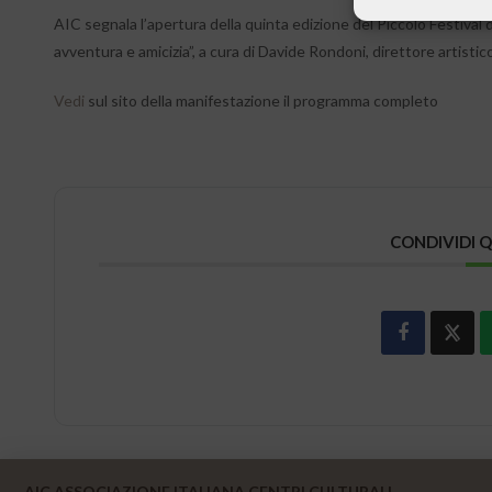
AIC segnala l’apertura della quinta edizione del Piccolo Festival d
avventura e amicizia”, a cura di Davide Rondoni, direttore artistico
Vedi
sul sito della manifestazione il programma completo
CONDIVIDI 
AIC ASSOCIAZIONE ITALIANA CENTRI CULTURALI