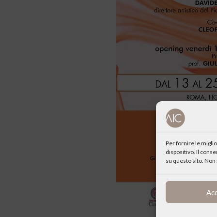
Per fornire le migl
dispositivo. Il cons
su questo sito. Non 
Ac