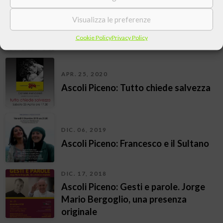
MAG. 09, 2020
Visualizza le preferenze
Ascoli Piceno (AP): Un’ azalea in via
Fani
Cookie Policy
Privacy Policy
APR. 25, 2020
Ascoli Piceno: Tutto chiede salvezza
DIC. 06, 2019
Ascoli Piceno: Francesco e il Sultano
DIC. 17, 2018
Ascoli Piceno: Gesti e parole. Jorge
Mario Bergoglio, una presenza
originale