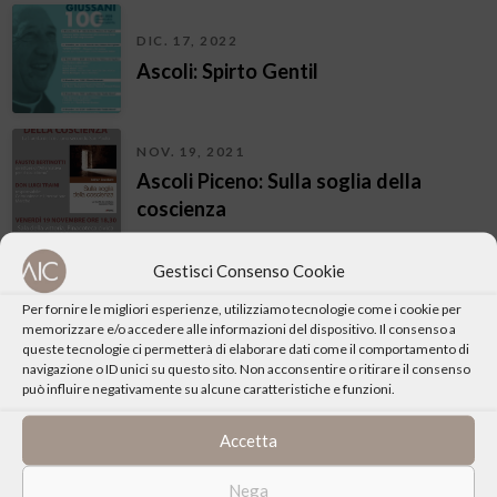
DIC. 17, 2022
Ascoli: Spirto Gentil
NOV. 19, 2021
Ascoli Piceno: Sulla soglia della
coscienza
Gestisci Consenso Cookie
MAR. 27, 2021
Ascoli: Educazione comunicazione di
Per fornire le migliori esperienze, utilizziamo tecnologie come i cookie per
memorizzare e/o accedere alle informazioni del dispositivo. Il consenso a
sé
queste tecnologie ci permetterà di elaborare dati come il comportamento di
navigazione o ID unici su questo sito. Non acconsentire o ritirare il consenso
può influire negativamente su alcune caratteristiche e funzioni.
MAR. 13, 2021
Accetta
Ascoli: L’abbraccio
Nega