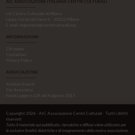
AIC ASSOCIAZIONE ITALIANA CENTRI CULTURALI
c/o Centro Culturale di Milano
Largo Corsia dei Servi 4, - 20122 Milano
E-mail:
segreteria@centriculturali.org
INFORMAZIONI
Chi siamo
Contattaci
Privacy Policy
ASSOCIAZIONE
Archivio Eventi
Per Associarsi
Fondi Legge n.124 del 4 agosto 2017
Copyright 2026 - AIC Associazione Centri Culturali - Tutti i diritti
riservati
Tutto il materiale qui pubblicato, riprodotto e diffuso viene utilizzato per
le esclusive finalità didattiche e di insegnamento della nostra associazione,