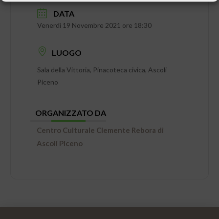
DATA
Venerdì 19 Novembre 2021 ore 18:30
LUOGO
Sala della Vittoria, Pinacoteca civica, Ascoli
Piceno
ORGANIZZATO DA
Centro Culturale Clemente Rebora di
Ascoli Piceno