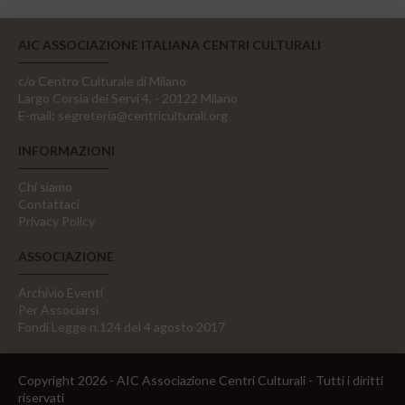
AIC ASSOCIAZIONE ITALIANA CENTRI CULTURALI
c/o Centro Culturale di Milano
Largo Corsia dei Servi 4, - 20122 Milano
E-mail:
segreteria@centriculturali.org
INFORMAZIONI
Chi siamo
Contattaci
Privacy Policy
ASSOCIAZIONE
Archivio Eventi
Per Associarsi
Fondi Legge n.124 del 4 agosto 2017
Copyright 2026 - AIC Associazione Centri Culturali - Tutti i diritti
riservati