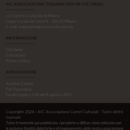
AIC ASSOCIAZIONE ITALIANA CENTRI CULTURALI
c/o Centro Culturale di Milano
Largo Corsia dei Servi 4, - 20122 Milano
E-mail:
segreteria@centriculturali.org
INFORMAZIONI
Chi siamo
Contattaci
Privacy Policy
ASSOCIAZIONE
Archivio Eventi
Per Associarsi
Fondi Legge n.124 del 4 agosto 2017
Copyright 2026 - AIC Associazione Centri Culturali - Tutti i diritti
riservati
Tutto il materiale qui pubblicato, riprodotto e diffuso viene utilizzato per
le esclusive finalità didattiche e di insegnamento della nostra associazione,