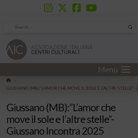
Sub
Search
Menù
HOME
>
GIUSSANO (MB):"L'AMOR CHE MOVE IL SOLE E L'ALTRE STELLE"
Giussano (MB):”L’amor che
move il sole e l’altre stelle”-
Giussano Incontra 2025