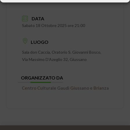
DATA
Sabato 18 Ottobre 2025 ore 21:00
LUOGO
Sala don Caccia, Oratorio S. Giovanni Bosco,
Via Massimo D’Azeglio 32, Giussano
ORGANIZZATO DA
Centro Culturale Gaudì Giussano e Brianza