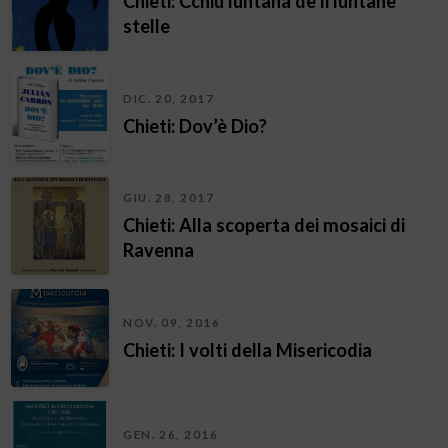
Chieti: Cchiù luntana de li luntane
stelle
DIC. 20, 2017
Chieti: Dov’è Dio?
GIU. 28, 2017
Chieti: Alla scoperta dei mosaici di
Ravenna
NOV. 09, 2016
Chieti: I volti della Misericodia
GEN. 26, 2016