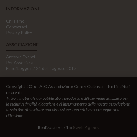
INFORMAZIONI
Chi siamo
Contattaci
Privacy Policy
ASSOCIAZIONE
Archivio Eventi
Per Associarsi
Fondi Legge n.124 del 4 agosto 2017
Copyright 2026 - AIC Associazione Centri Culturali - Tutti i diritti
riservati
Tutto il materiale qui pubblicato, riprodotto e diffuso viene utilizzato per
le esclusive finalità didattiche e di insegnamento della nostra associazione,
al solo fine di suscitare una discussione, una critica e comunque una
riflessione.
Realizzazione sito:
Sweb Agency