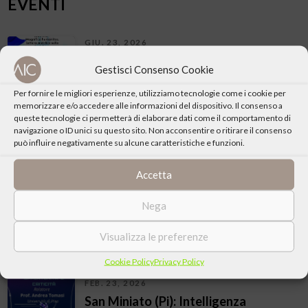
EVENTI
GIU. 23, 2026
Fucecchio (FI): Magnifica Humanitas.
Gestisci Consenso Cookie
Lettera enciclica del Santo Padre
Per fornire le migliori esperienze, utilizziamo tecnologie come i cookie per
Leone XIV
memorizzare e/o accedere alle informazioni del dispositivo. Il consenso a
queste tecnologie ci permetterà di elaborare dati come il comportamento di
APR. 11, 2026
navigazione o ID unici su questo sito. Non acconsentire o ritirare il consenso
San Miniato (Pi): Dentro l’IA. Storia e
può influire negativamente su alcune caratteristiche e funzioni.
prospettive dell’intelligenza
artificiale
Accetta
Nega
MAR. 17, 2026
San Miniato (Pi): Cento ripartenze.
Visualizza le preferenze
Quando la vita ricomincia
Cookie Policy
Privacy Policy
FEB. 23, 2026
San Miniato (Pi): Intelligenza