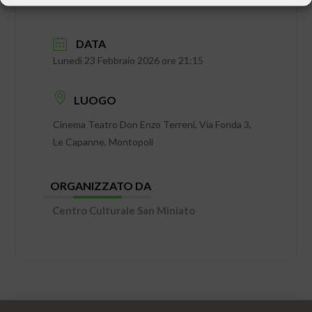
DATA
Lunedì 23 Febbraio 2026 ore 21:15
LUOGO
Cinema Teatro Don Enzo Terreni, Via Fonda 3,
Le Capanne, Montopoli
ORGANIZZATO DA
Centro Culturale San Miniato