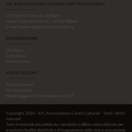
AIC ASSOCIAZIONE ITALIANA CENTRI CULTURALI
c/o Centro Culturale di Milano
Largo Corsia dei Servi 4, - 20122 Milano
E-mail:
segreteria@centriculturali.org
INFORMAZIONI
Chi siamo
Contattaci
Privacy Policy
ASSOCIAZIONE
Archivio Eventi
Per Associarsi
Fondi Legge n.124 del 4 agosto 2017
Copyright 2026 - AIC Associazione Centri Culturali - Tutti i diritti
riservati
Tutto il materiale qui pubblicato, riprodotto e diffuso viene utilizzato per
le esclusive finalità didattiche e di insegnamento della nostra associazione,