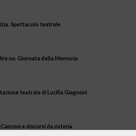
izia. Spettacolo teatrale
 dire no. Giornata della Memoria
azione teatrale di Lucilla Giagnoni
Canzoni e discorsi da osteria