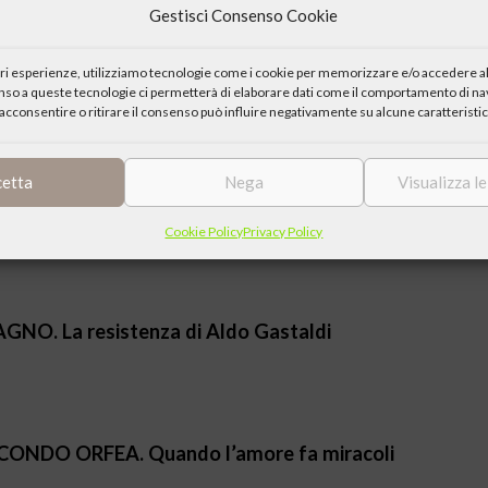
Gestisci Consenso Cookie
iori esperienze, utilizziamo tecnologie come i cookie per memorizzare e/o accedere al
Luca Zingaretti, tratto dal libro di Mencarelli
enso a queste tecnologie ci permetterà di elaborare dati come il comportamento di nav
acconsentire o ritirare il consenso può influire negativamente su alcune caratteristic
cetta
Nega
Visualizza l
raggio della verità
Cookie Policy
Privacy Policy
SAGNO. La resistenza di Aldo Gastaldi
SECONDO ORFEA. Quando l’amore fa miracoli