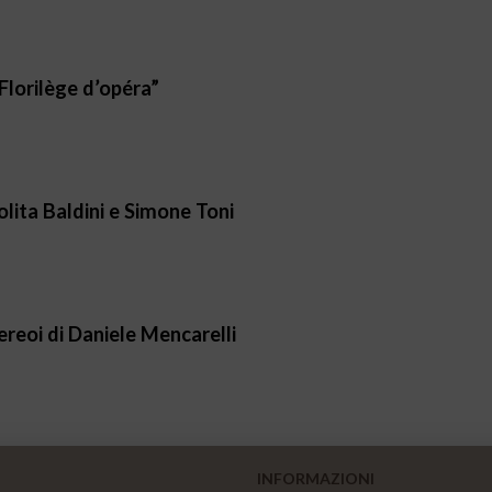
“Florilège d’opéra”
lita Baldini e Simone Toni
ereoi di Daniele Mencarelli
INFORMAZIONI