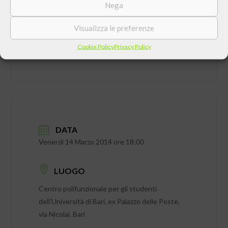
Nega
Visualizza le preferenze
Cookie Policy
Privacy Policy
DATA
Venerdì 14 Marzo 2014 ore 18:00
LUOGO
Centro polifunzionale per gli studenti
dell’Università di Bari, ex Palazzo delle Poste,
via Nicolai, Bari