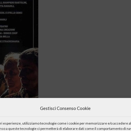
Gestisci Consenso Cookie
rsario di William Shakespeare 1616-2016 presenta lo spettacolo
n scena in prima nazionale al Meeting per l’amicizia tra i popoli di
iori esperienze, utilizziamo tecnologie come i cookie per memorizzare e/o accedere al
enso a queste tecnologie ci permetterà di elaborare dati come il comportamento di nav
ampiero Pizzol e Otello Cenci, regia di Otello Cenci verrà riproposto