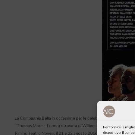
La Compagnia Bella in occasione per le celebrazioni dell’annive
“Thomas More – L’opera ritrovata di William Shakespeare”. Andato i
Per fornire le migl
dispositivo. Il cons
Rimini, Teatro Novelli, il 21 e 22 agosto 2016, drammaturgia di Gi