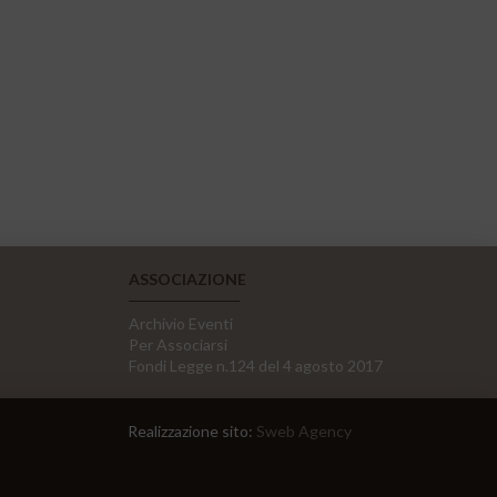
ASSOCIAZIONE
Archivio Eventi
Per Associarsi
Fondi Legge n.124 del 4 agosto 2017
Realizzazione sito:
Sweb Agency