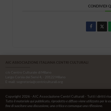
CONDIVIDI 
AIC ASSOCIAZIONE ITALIANA CENTRI CULTURALI
c/o Centro Culturale di Milano
Largo Corsia dei Servi 4, - 20122 Milano
E-mail:
segreteria@centriculturali.org
Copyright 2026 - AIC Associazione Centri Culturali - Tutti i diritti ris
Tutto il materiale qui pubblicato, riprodotto e diffuso viene utilizzato per le e
fine di suscitare una discussione, una critica e comunque una riflessione.