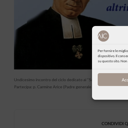
Per fornire le migl
dispositivo. Il cons
su questo sito. Non 
Ac
Undicesimo incontro del ciclo dedicato ai “Santi, nostri amici”:
Partecipa: p. Carmine Arice (Padre generale del Cottolengo)
CONDIVIDI 