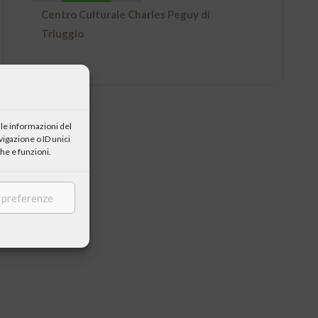
Centro Culturale Charles Peguy di
Triuggio
le informazioni del
igazione o ID unici
he e funzioni.
e preferenze