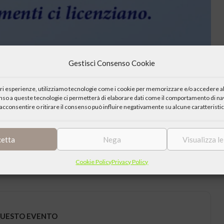
Gestisci Consenso Cookie
iori esperienze, utilizziamo tecnologie come i cookie per memorizzare e/o accedere al
enso a queste tecnologie ci permetterà di elaborare dati come il comportamento di nav
acconsentire o ritirare il consenso può influire negativamente su alcune caratteristic
cetta
Nega
Visualizza l
 Giuseppe Cottolengo.
Cookie Policy
Privacy Policy
QUESTO EVENTO