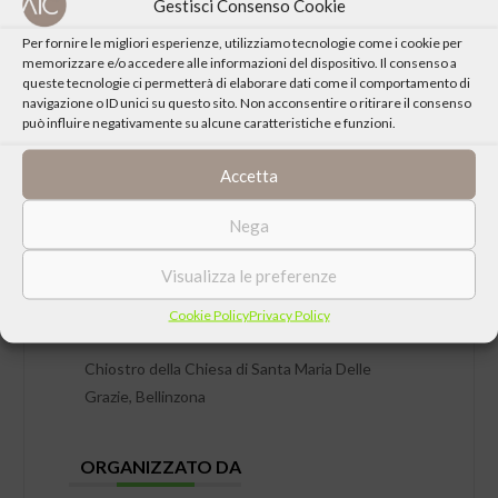
Gestisci Consenso Cookie
Per fornire le migliori esperienze, utilizziamo tecnologie come i cookie per
memorizzare e/o accedere alle informazioni del dispositivo. Il consenso a
queste tecnologie ci permetterà di elaborare dati come il comportamento di
navigazione o ID unici su questo sito. Non acconsentire o ritirare il consenso
può influire negativamente su alcune caratteristiche e funzioni.
Accetta
Nega
DATA
Venerdì 15 Maggio 2026 ore 09:30
Visualizza le preferenze
Cookie Policy
Privacy Policy
LUOGO
Chiostro della Chiesa di Santa Maria Delle
Grazie, Bellinzona
ORGANIZZATO DA