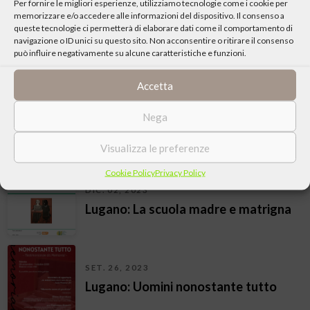
Per fornire le migliori esperienze, utilizziamo tecnologie come i cookie per
memorizzare e/o accedere alle informazioni del dispositivo. Il consenso a
FEB. 20, 2024
queste tecnologie ci permetterà di elaborare dati come il comportamento di
navigazione o ID unici su questo sito. Non acconsentire o ritirare il consenso
Lugano: “Le mie letture” di Luigi
può influire negativamente su alcune caratteristiche e funzioni.
Giussani
Accetta
GEN. 13, 2024
Nega
Mendrisio: Per una scuola umana.
Presentazione del libro
Visualizza le preferenze
Cookie Policy
Privacy Policy
DIC. 02, 2023
Lugano: La scuola madre e matrigna
SET. 26, 2023
Lugano: Uomini nonostante tutto