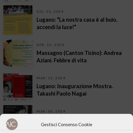
GIU. 23, 2024
Lugano: “La nostra casa è al buio,
accendi la luce!”
APR. 19, 2024
Massagno (Canton Ticino): Andrea
Aziani. Febbre di vita
MAR. 12, 2024
Lugano: Inaugurazione Mostra.
Takashi Paolo Nagai
MAR. 08, 2024
Lugano: Takashi Paolo Nagai.
Gestisci Consenso Cookie
Apertura Mostra