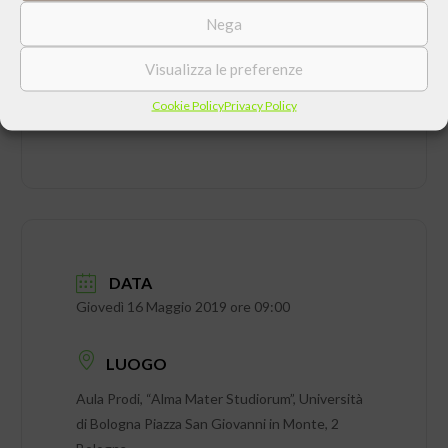
CONDIVIDI QUESTO EVENTO
Nega
Visualizza le preferenze
Cookie Policy
Privacy Policy
DATA
Giovedì 16 Maggio 2019 ore 09:00
LUOGO
Aula Prodi, “Alma Mater Studiorum”, Università
di Bologna Piazza San Giovanni in Monte, 2