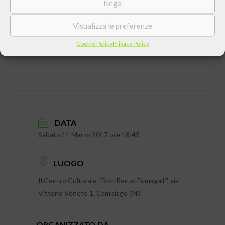
Nega
Visualizza le preferenze
Cookie Policy
Privacy Policy
DATA
Sabato 11 Marzo 2017 ore 18:45
LUOGO
Il Centro Culturale “Don Renzo Fumagalli”, via
Vittorio Veneto 1, Cambiago (Mi)
ORGANIZZATO DA