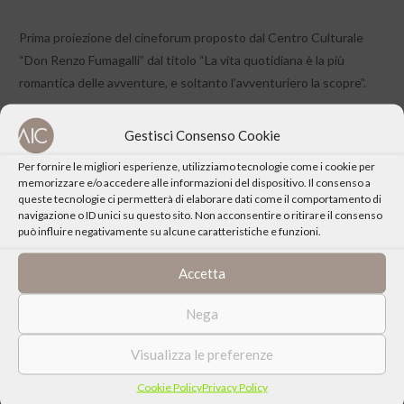
Prima proiezione del cineforum proposto dal Centro Culturale
“Don Renzo Fumagalli” dal titolo “La vita quotidiana è la più
romantica delle avventure, e soltanto l’avventuriero la scopre”.
Gestisci Consenso Cookie
Per fornire le migliori esperienze, utilizziamo tecnologie come i cookie per
memorizzare e/o accedere alle informazioni del dispositivo. Il consenso a
CONDIVIDI QUESTO EVENTO
queste tecnologie ci permetterà di elaborare dati come il comportamento di
navigazione o ID unici su questo sito. Non acconsentire o ritirare il consenso
può influire negativamente su alcune caratteristiche e funzioni.
Accetta
Nega
Visualizza le preferenze
Cookie Policy
Privacy Policy