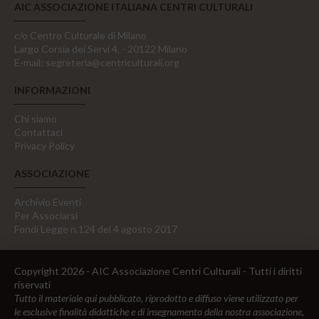
AIC ASSOCIAZIONE ITALIANA CENTRI CULTURALI
c/o Centro Culturale di Milano
Largo Corsia dei Servi 4, - 20122 Milano
E-mail:
segreteria@centriculturali.org
INFORMAZIONI
Chi siamo
Contattaci
Privacy Policy
ASSOCIAZIONE
Archivio Eventi
Per Associarsi
Fondi Legge n.124 del 4 agosto 2017
Copyright 2026 - AIC Associazione Centri Culturali - Tutti i diritti
riservati
Tutto il materiale qui pubblicato, riprodotto e diffuso viene utilizzato per
le esclusive finalità didattiche e di insegnamento della nostra associazione,