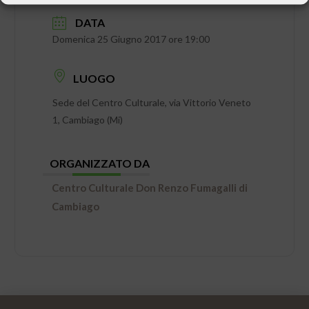
DATA
Domenica 25 Giugno 2017 ore 19:00
LUOGO
Sede del Centro Culturale, via Vittorio Veneto
1, Cambiago (Mi)
ORGANIZZATO DA
Centro Culturale Don Renzo Fumagalli di
Cambiago