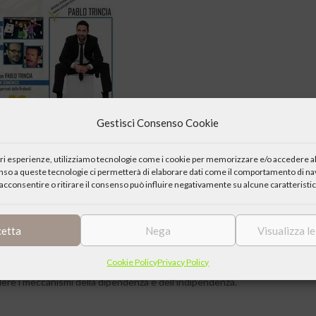
Gestisci Consenso Cookie
iori esperienze, utilizziamo tecnologie come i cookie per memorizzare e/o accedere al
enso a queste tecnologie ci permetterà di elaborare dati come il comportamento di nav
acconsentire o ritirare il consenso può influire negativamente su alcune caratteristic
cetta
Nega
Visualizza l
e ti cambia la vita” (Silvio Cattarina)
Cookie Policy
Privacy Policy
ella comunità terapeutica educativa “L’Imprevisto” di Pesaro.
dere i meccanismi della dipendenza e dell’indipendenza.