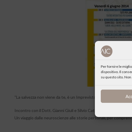
Per fornire le migl
dispositivo. Il cons
su questo sito. Non 
Ac
“La salvezza non viene da te, è un Imprevisto che ti viene incontro 
Incontro con il Dott. Gianni Giuli e Silvio Cattarina, fondatore d
Un viaggio dalle neuroscienze alle storie personali, per compren