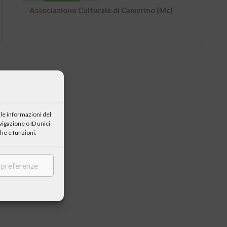
Associazione Culturale di Camerino (Mc)
le informazioni del
igazione o ID unici
he e funzioni.
e preferenze