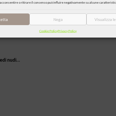
nge a costruire?
acconsentire o ritirare il consenso può influire negativamente su alcune caratteristic
cetta
Nega
Visualizza l
nge a costruire?
Cookie Policy
Privacy Policy
iedi nudi…