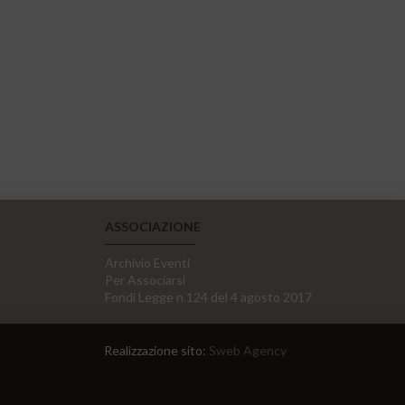
ASSOCIAZIONE
Archivio Eventi
Per Associarsi
Fondi Legge n.124 del 4 agosto 2017
Realizzazione sito:
Sweb Agency