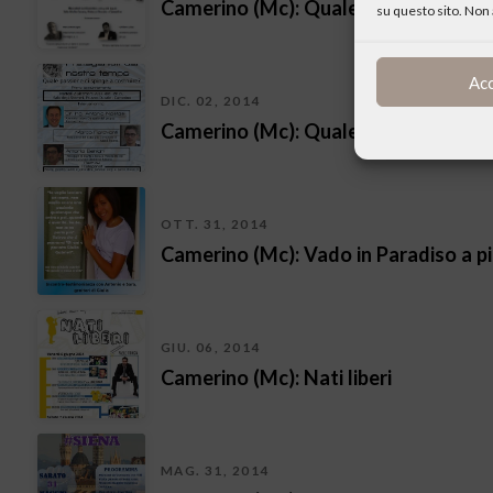
Camerino (Mc): Quale passione ci spi
su questo sito. Non 
Ac
DIC. 02, 2014
Camerino (Mc): Quale passione ci spi
OTT. 31, 2014
Camerino (Mc): Vado in Paradiso a p
GIU. 06, 2014
Camerino (Mc): Nati liberi
MAG. 31, 2014