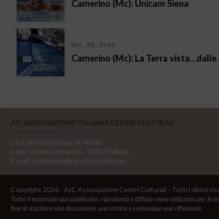
Camerino (Mc): Unicam Siena
DIC. 05, 2013
Camerino (Mc): La Terra vista…dalle 
AIC ASSOCIAZIONE ITALIANA CENTRI CULTURALI
c/o Centro Culturale di Milano
Largo Corsia dei Servi 4, - 20122 Milano
E-mail:
segreteria@centriculturali.org
Copyright 2026 - AIC Associazione Centri Culturali - Tutti i diritti ris
Tutto il materiale qui pubblicato, riprodotto e diffuso viene utilizzato per le e
fine di suscitare una discussione, una critica e comunque una riflessione.