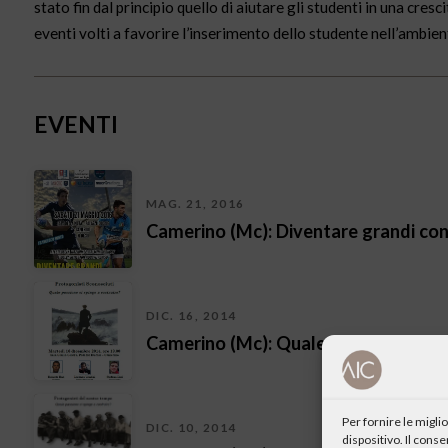
stato fin dal principio quello di aiutare gli studenti in una cres
eventi volti a favorire l’inserimento dello studente nell’ambien
EVENTI
MAG. 21, 2016
Camerino (Mc): Diventare grandi con 
DIC. 16, 2014
Camerino (Mc): Quale passione ci spi
Per fornire le migl
DIC. 10, 2014
dispositivo. Il cons