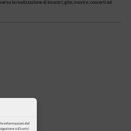
averso la realizzazione di incontri, gite, mostre, concerti ed
le informazioni del
igazione o ID unici