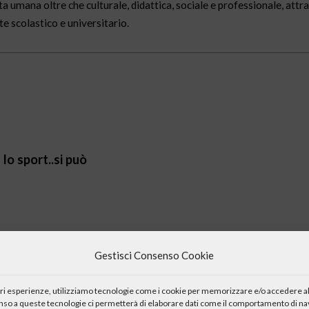
cita umana oltre che culturale, didattica, sociale e professionale, attr
te scolastico e universitario.
lo sport..si può
nge a costruire?
Gestisci Consenso Cookie
iori esperienze, utilizziamo tecnologie come i cookie per memorizzare e/o accedere al
enso a queste tecnologie ci permetterà di elaborare dati come il comportamento di nav