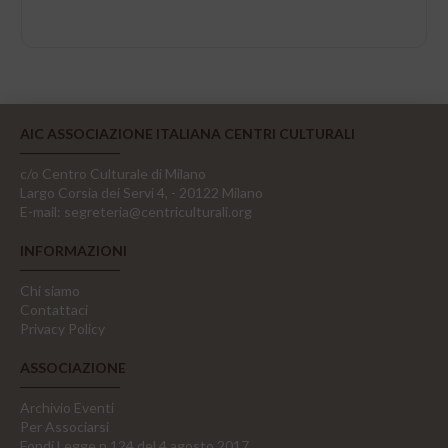
AIC ASSOCIAZIONE ITALIANA CENTRI CULTURALI
c/o Centro Culturale di Milano
Largo Corsia dei Servi 4, - 20122 Milano
E-mail:
segreteria@centriculturali.org
INFORMAZIONI
Chi siamo
Contattaci
Privacy Policy
ASSOCIAZIONE
Archivio Eventi
Per Associarsi
Fondi Legge n.124 del 4 agosto 2017