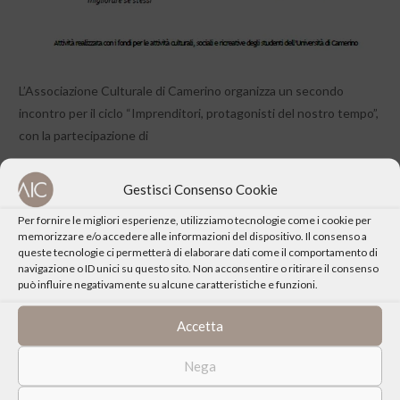
L’Associazione Culturale di Camerino organizza un secondo
incontro per il ciclo “Imprenditori, protagonisti del nostro tempo”,
con la partecipazione di
Marco Montagna, presidente Costruzioni Montagna srl
Gestisci Consenso Cookie
Giuliano Calza, direttore generale ISTAO
Per fornire le migliori esperienze, utilizziamo tecnologie come i cookie per
memorizzare e/o accedere alle informazioni del dispositivo. Il consenso a
queste tecnologie ci permetterà di elaborare dati come il comportamento di
navigazione o ID unici su questo sito. Non acconsentire o ritirare il consenso
può influire negativamente su alcune caratteristiche e funzioni.
Accetta
CONDIVIDI QUESTO EVENTO
Nega