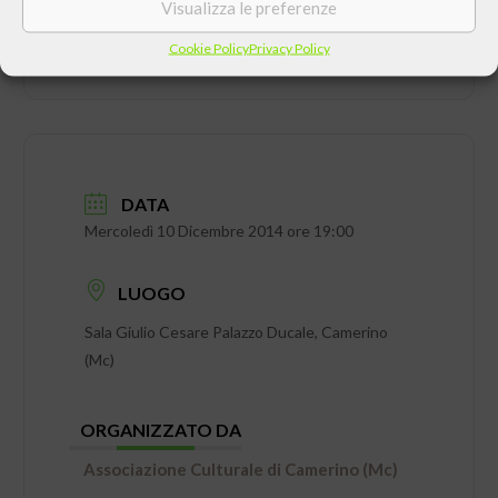
Visualizza le preferenze
Cookie Policy
Privacy Policy
DATA
Mercoledì 10 Dicembre 2014 ore 19:00
LUOGO
Sala Giulio Cesare Palazzo Ducale, Camerino
(Mc)
ORGANIZZATO DA
Associazione Culturale di Camerino (Mc)