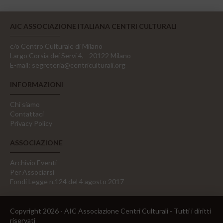
AIC ASSOCIAZIONE ITALIANA CENTRI CULTURALI
c/o Centro Culturale di Milano
Largo Corsia dei Servi 4, - 20122 Milano
E-mail:
segreteria@centriculturali.org
INFORMAZIONI
Chi siamo
Contattaci
Privacy Policy
ASSOCIAZIONE
Archivio Eventi
Per Associarsi
Fondi Legge n.124 del 4 agosto 2017
Copyright 2026 - AIC Associazione Centri Culturali - Tutti i diritti
riservati