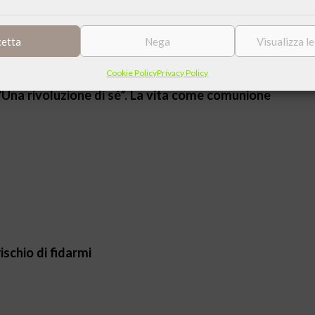
cetta
Nega
Visualizza l
Cookie Policy
Privacy Policy
 “Una rivoluzione di sé”. La vita come comunione
ischio di fidarmi