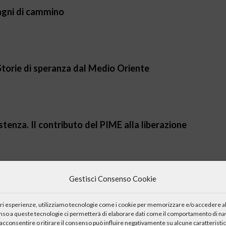
pagni di cammino
 Storie di speranza dal Medio Oriente
istenza. Il contributo del PIME alla liberazione
Gestisci Consenso Cookie
arsi curare
iori esperienze, utilizziamo tecnologie come i cookie per memorizzare e/o accedere al
enso a queste tecnologie ci permetterà di elaborare dati come il comportamento di nav
acconsentire o ritirare il consenso può influire negativamente su alcune caratteristic