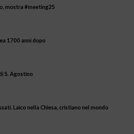
opo, mostra #meeting25
icea 1700 anni dopo
i S. Agostino
assati. Laico nella Chiesa, cristiano nel mondo