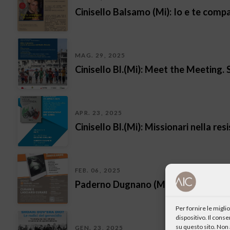
Cinisello Balsamo (Mi): Io e te com
MAG. 29, 2025
Cinisello Bl.(Mi): Meet the Meeting.
APR. 23, 2025
Cinisello Bl.(Mi): Missionari nella res
FEB. 06, 2025
Paderno Dugnano (Mi): Curare e lasci
Per fornire le migl
dispositivo. Il cons
su questo sito. Non 
GEN. 23, 2025