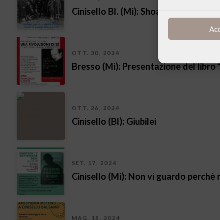
Cinisello Bl. (Mi): Shoah, dov’era Dio?
Ac
OTT. 30, 2024
Bresso (Mi): Presentazione del libro
OTT. 26, 2024
Cinisello (Bl): Giubilei
SET. 17, 2024
Cinisello (Mi): Non vi guardo perchè r
MAG. 18, 2024