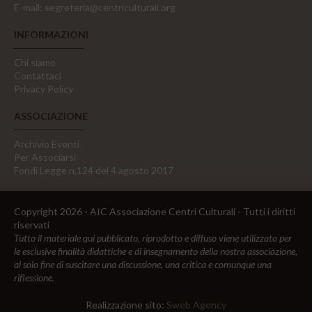
E-mail:
segreteria@centriculturali.org
INFORMAZIONI
Chi siamo
Contattaci
Privacy Policy
ASSOCIAZIONE
Archivio Eventi
Per Associarsi
Fondi Legge n.124 del 4 agosto 2017
Copyright 2026 - AIC Associazione Centri Culturali - Tutti i diritti
riservati
Tutto il materiale qui pubblicato, riprodotto e diffuso viene utilizzato per
le esclusive finalità didattiche e di insegnamento della nostra associazione,
al solo fine di suscitare una discussione, una critica e comunque una
riflessione.
Realizzazione sito:
Sweb Agency