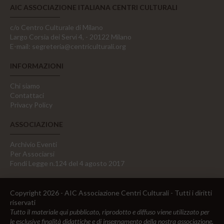
AIC ASSOCIAZIONE ITALIANA CENTRI CULTURALI
c/o Centro Culturale di Milano
Largo Corsia dei Servi 4, - 20122 Milano
E-mail:
segreteria@centriculturali.org
INFORMAZIONI
Chi siamo
Contattaci
Privacy Policy
ASSOCIAZIONE
Archivio Eventi
Per Associarsi
Fondi Legge n.124 del 4 agosto 2017
Copyright 2026 - AIC Associazione Centri Culturali - Tutti i diritti
riservati
Tutto il materiale qui pubblicato, riprodotto e diffuso viene utilizzato per
le esclusive finalità didattiche e di insegnamento della nostra associazione,