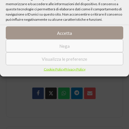
memorizzare e/o accedere alle informazioni del dispositivo. Il consenso a
mondo del calcio.
queste tecnologie ci permetterà di elaborare dati come il comportamento di
navigazione o ID unici su questo sito. Non acconsentire o ritirare il consenso
Leggi l’articolo
può influire negativamente su alcune caratteristiche e funzioni.
Giornata della memoria 2021
Segni di una speranza possibile dentro la tragedia della Shoah
Accetta
Nega
Visualizza le preferenze
CONDIVIDI QUESTO EVENTO
Cookie Policy
Privacy Policy