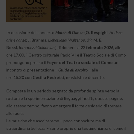
In occasione del concerto
Match di Danze
(
O. Respighi
,
Antiche
arie e danze;
J. Brahms
,
Liebeslieder Walzer op. 39;
M. E.
Bossi
,
Intermezzi Goldoniani
) di domenica
22 febbraio 2026
, alle
ore 17.00, il Centro culturale Paolo VI e il Teatro Sociale di Como
propongono presso il
Foyer del Teatro sociale di Como
un
incontro di presentazione –
Guida all’ascolto
– alle
ore
15.30
con
Cecilia Pedretti
, musicista e docente.
Composte in un periodo segnato da profonde spinte verso la
rottura e la sperimentazione di linguaggi inediti, queste pagine,
allo stesso tempo, fanno emergere il forte desiderio di tornare
alle radici.
Le musiche che ascolteremo – poco conosciute ma di
straordinaria bellezza – sono proprio una testimonianza di come il