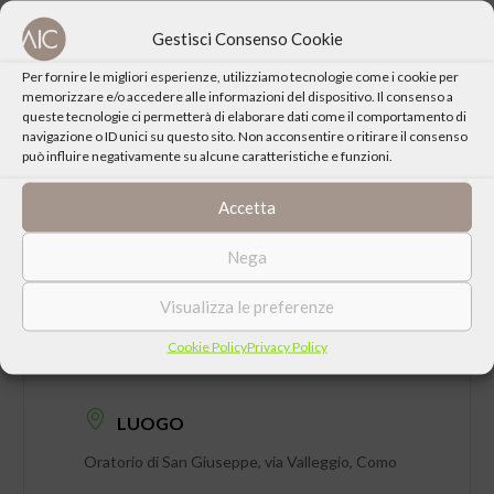
Gestisci Consenso Cookie
CONDIVIDI QUESTO EVENTO
Per fornire le migliori esperienze, utilizziamo tecnologie come i cookie per
memorizzare e/o accedere alle informazioni del dispositivo. Il consenso a
queste tecnologie ci permetterà di elaborare dati come il comportamento di
navigazione o ID unici su questo sito. Non acconsentire o ritirare il consenso
può influire negativamente su alcune caratteristiche e funzioni.
Accetta
Nega
Visualizza le preferenze
DATA
Cookie Policy
Privacy Policy
Giovedì 15 Dicembre 2016 ore 21:00
LUOGO
Oratorio di San Giuseppe, via Valleggio, Como