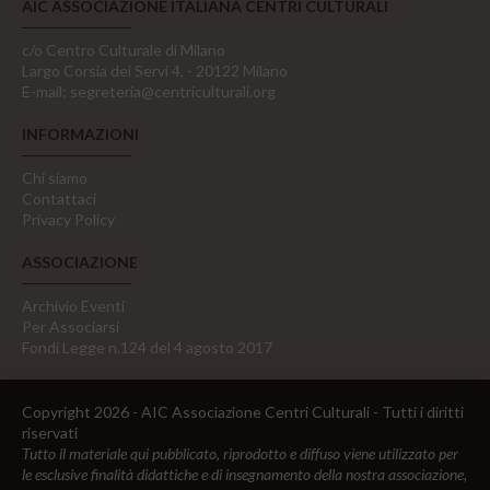
AIC ASSOCIAZIONE ITALIANA CENTRI CULTURALI
c/o Centro Culturale di Milano
Largo Corsia dei Servi 4, - 20122 Milano
E-mail:
segreteria@centriculturali.org
INFORMAZIONI
Chi siamo
Contattaci
Privacy Policy
ASSOCIAZIONE
Archivio Eventi
Per Associarsi
Fondi Legge n.124 del 4 agosto 2017
Copyright 2026 - AIC Associazione Centri Culturali - Tutti i diritti
riservati
Tutto il materiale qui pubblicato, riprodotto e diffuso viene utilizzato per
le esclusive finalità didattiche e di insegnamento della nostra associazione,