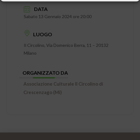
DATA
Sabato 13 Gennaio 2024 ore 20:00
LUOGO
Il Circolino, Via Domenico Berra, 11 – 20132
Milano
ORGANIZZATO DA
Associazione Culturale Il Circolino di
Crescenzago (Mi)