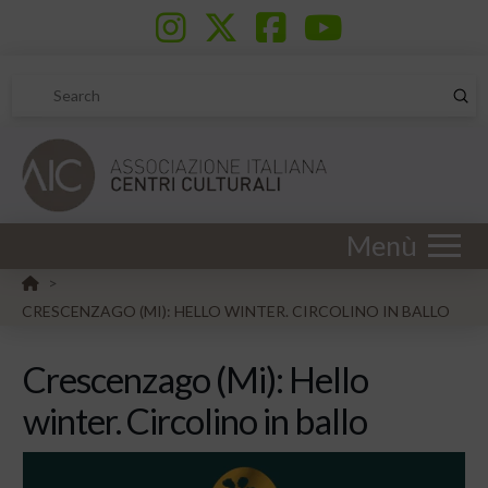
Sub
Search
Menù
HOME
>
CRESCENZAGO (MI): HELLO WINTER. CIRCOLINO IN BALLO
Crescenzago (Mi): Hello
winter. Circolino in ballo