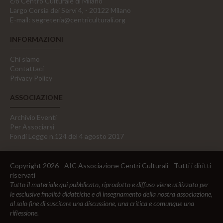
c/o Centro Culturale di Milano
Largo Corsia dei Servi 4, - 20122 Milano
E-mail:
segreteria@centriculturali.org
INFORMAZIONI
Chi siamo
Contattaci
Privacy Policy
ASSOCIAZIONE
Archivio Eventi
Per Associarsi
Fondi Legge n.124 del 4 agosto 2017
Copyright 2026 - AIC Associazione Centri Culturali - Tutti i diritti
riservati
Tutto il materiale qui pubblicato, riprodotto e diffuso viene utilizzato per
le esclusive finalità didattiche e di insegnamento della nostra associazione,
al solo fine di suscitare una discussione, una critica e comunque una
riflessione.