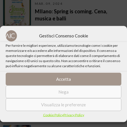
MAR. 09, 2024
MIlano: Spring is coming. Cena,
musica e balli
GEN. 20, 2024
Gestisci Consenso Cookie
Crescenzago (Mi): Le otto montagne.
Per fornire le migliori esperienze, utilizziamo tecnologie come i cookie per
Realizzazione di sè e rapporto con
memorizzare e/o accedere alle informazioni del dispositivo. Il consenso a
l’altro
queste tecnologie ci permetterà di elaborare dati come il comportamento di
navigazione o ID unici su questo sito. Non acconsentire o ritirare il consenso
può influire negativamente su alcune caratteristiche e funzioni.
GEN. 13, 2024
Crescenzago (Mi): Hello winter.
Accetta
Circolino in ballo
Nega
DIC. 16, 2023
Visualizza le preferenze
Milano: Silver Lining in concerto
Cookie Policy
Privacy Policy