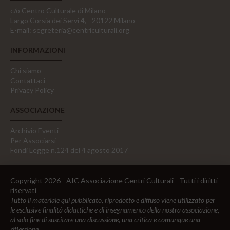
c/o Centro Culturale di Milano
Largo Corsia dei Servi 4, - 20122 Milano
E-mail:
segreteria@centriculturali.org
INFORMAZIONI
Chi siamo
Contattaci
Privacy Policy
ASSOCIAZIONE
Archivio Eventi
Per Associarsi
Fondi Legge n.124 del 4 agosto 2017
Copyright 2026 - AIC Associazione Centri Culturali - Tutti i diritti
riservati
Tutto il materiale qui pubblicato, riprodotto e diffuso viene utilizzato per
le esclusive finalità didattiche e di insegnamento della nostra associazione,
al solo fine di suscitare una discussione, una critica e comunque una
riflessione.