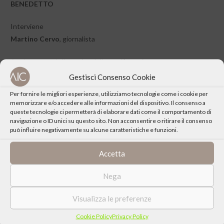
BENEDETTO
Interviene
Martino Cervo
, giornalista
Aggiornamenti
alla pagina della manifestazione
Gestisci Consenso Cookie
Per fornire le migliori esperienze, utilizziamo tecnologie come i cookie per
memorizzare e/o accedere alle informazioni del dispositivo. Il consenso a
queste tecnologie ci permetterà di elaborare dati come il comportamento di
navigazione o ID unici su questo sito. Non acconsentire o ritirare il consenso
CONDIVIDI QUESTO EVENTO
può influire negativamente su alcune caratteristiche e funzioni.
Accetta
Nega
Visualizza le preferenze
Cookie Policy
Privacy Policy