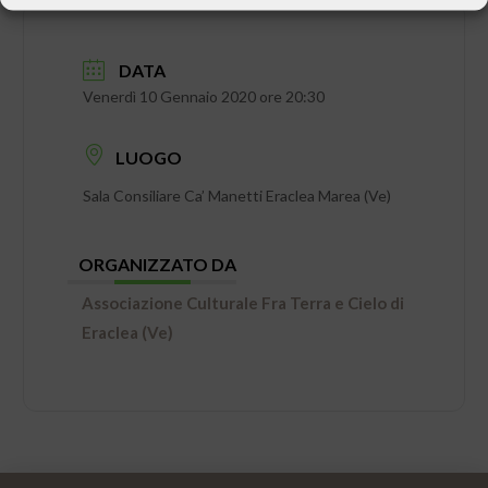
DATA
Venerdì 10 Gennaio 2020 ore 20:30
LUOGO
Sala Consiliare Ca’ Manetti Eraclea Marea (Ve)
ORGANIZZATO DA
Associazione Culturale Fra Terra e Cielo di
Eraclea (Ve)