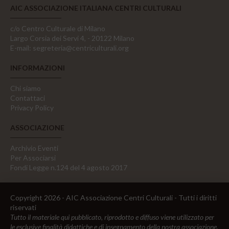
AIC ASSOCIAZIONE ITALIANA CENTRI CULTURALI
c/o Centro Culturale di Milano
Largo Corsia dei Servi 4, - 20122 Milano
E-mail:
segreteria@centriculturali.org
INFORMAZIONI
Chi siamo
Contattaci
Privacy Policy
ASSOCIAZIONE
Archivio Eventi
Per Associarsi
Fondi Legge n.124 del 4 agosto 2017
Copyright 2026 - AIC Associazione Centri Culturali - Tutti i diritti
riservati
Tutto il materiale qui pubblicato, riprodotto e diffuso viene utilizzato per
le esclusive finalità didattiche e di insegnamento della nostra associazione,